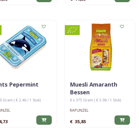
nts Pepermint
Muesli Amaranth
Bessen
0 Gram ( € 2.46 / 1 Stuk)
6 x 375 Gram ( € 5.98 / 1 Stuk)
UNZEL
RAPUNZEL
4,73
€
35,85