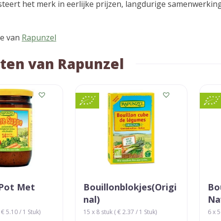
eert het merk in eerlijke prijzen, langdurige samenwerking
te van
Rapunzel
ten van Rapunzel
 Pot Met
Bouillonblokjes(origi
Bo
Nal)
Na
€ 5.10 / 1 Stuk)
15 x 8 stuk ( € 2.37 / 1 Stuk)
6 x 5