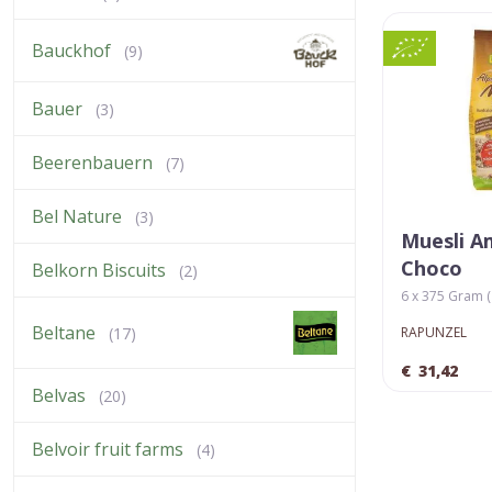
Bauckhof
(9)
Bauer
(3)
Beerenbauern
(7)
Bel Nature
(3)
Muesli A
Choco
Belkorn Biscuits
(2)
6 x 375 Gram ( 
Beltane
RAPUNZEL
(17)
€
31,42
Belvas
(20)
Belvoir fruit farms
(4)