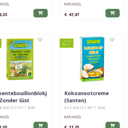
UNZEL
RAPUNZEL
6,23
€
47,47
oentebouillonblokj
Kokosnootcreme
 Zonder Gist
(santen)
8 stuk ( € 2.10 / 1 Stuk)
6 x 2 stuk ( € 1.89 / 1 Stuk)
UNZEL
RAPUNZEL
1,55
€
11,35