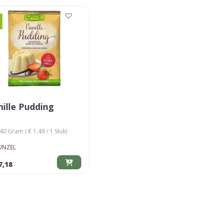
nille Pudding
40 Gram ( € 1.49 / 1 Stuk)
UNZEL
7,18