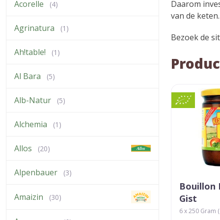
Acorelle
Daarom invest
(4)
van de keten.
Agrinatura
(1)
Bezoek de si
Ah!table!
(1)
Produc
Al Bara
(5)
Alb-Natur
(5)
Alchemia
(1)
Allos
(20)
Alpenbauer
(3)
Bouillon
Amaizin
Gist
(30)
6 x 250 Gram ( 