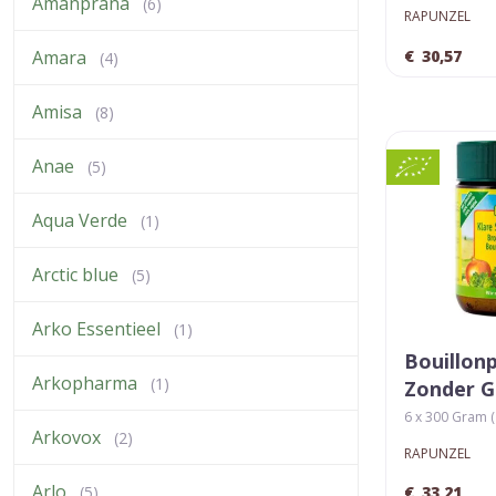
Amanprana
(6)
RAPUNZEL
€
30,57
Amara
(4)
Amisa
(8)
Anae
(5)
Aqua Verde
(1)
Arctic blue
(5)
Arko Essentieel
(1)
Bouillon
Arkopharma
(1)
Zonder G
6 x 300 Gram ( 
Arkovox
(2)
RAPUNZEL
Arlo
€
33,21
(5)