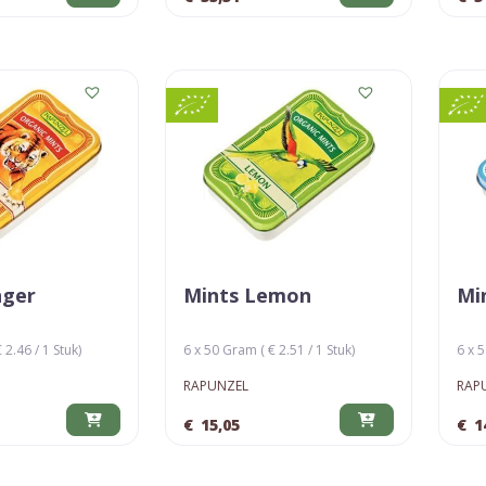
nger
Mints Lemon
Mi
 2.46 / 1 Stuk)
6 x 50 Gram ( € 2.51 / 1 Stuk)
6 x 5
RAPUNZEL
RAP
€
15,05
€
1