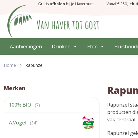
Gratis
afhalen
bij je Haverpunt
Vanaf € 350,-
thu
Aanbiedingen
Drinken
Eten
Huishoud
Home
Rapunzel
Rapun
Merken
100% BIO
Rapunzel sta
(7)
producten die
vak centraal.
A.Vogel
(34)
Rapunzel gel