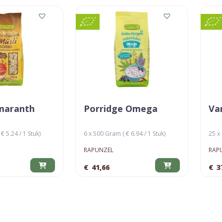
maranth
Porridge Omega
Va
€ 5.24 / 1 Stuk)
6 x 500 Gram ( € 6.94 / 1 Stuk)
25 x 
RAPUNZEL
RAP
€
41,66
€
3