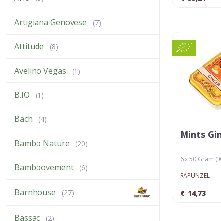
Artigiana Genovese
(7)
Attitude
(8)
Avelino Vegas
(1)
B.IO
(1)
Bach
(4)
Mints Gi
Bambo Nature
(20)
6 x 50 Gram ( €
Bamboovement
(6)
RAPUNZEL
Barnhouse
(27)
€
14,73
Bassac
(2)