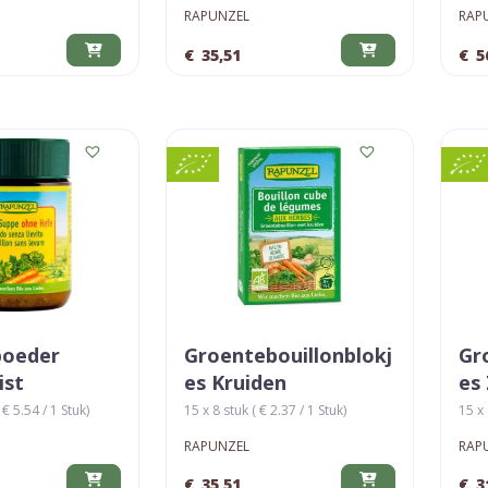
RAPUNZEL
RAP
€
35,51
€
5
poeder
Groentebouillonblokj
Gr
ist
Es Kruiden
Es
€ 5.54 / 1 Stuk)
15 x 8 stuk ( € 2.37 / 1 Stuk)
15 x 
RAPUNZEL
RAP
€
35,51
€
3