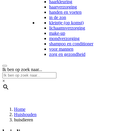
haarkleuring
haarverzorging
handen en voeten
in de zon
kleintje (op komst)
lichaamsverzorging
make-up
mondverzorging
shampoo en conditioner
voor mannen
zorg en gezondheid
Ik ben op zoek naar...
×
Home
Huishouden
huisdieren