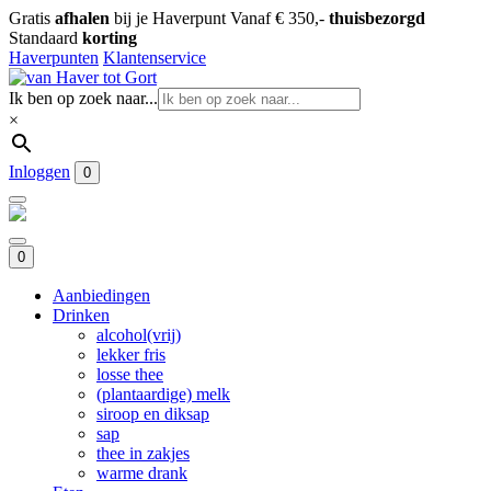
Gratis
afhalen
bij je Haverpunt
Vanaf € 350,-
thuisbezorgd
Standaard
korting
Haverpunten
Klantenservice
Ik ben op zoek naar...
×
Inloggen
0
0
Aanbiedingen
Drinken
alcohol(vrij)
lekker fris
losse thee
(plantaardige) melk
siroop en diksap
sap
thee in zakjes
warme drank