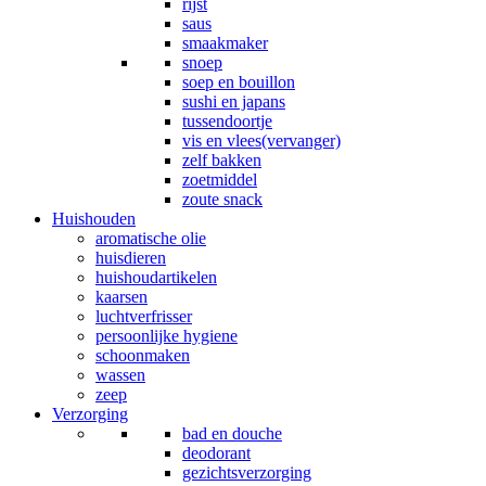
rijst
saus
smaakmaker
snoep
soep en bouillon
sushi en japans
tussendoortje
vis en vlees(vervanger)
zelf bakken
zoetmiddel
zoute snack
Huishouden
aromatische olie
huisdieren
huishoudartikelen
kaarsen
luchtverfrisser
persoonlijke hygiene
schoonmaken
wassen
zeep
Verzorging
bad en douche
deodorant
gezichtsverzorging