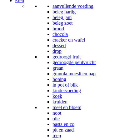
Eten
aanvullende voeding
beleg hartig
beleg jam
beleg zoet
brood
chocola
cracker en wafel
dessert
drop
gedroogd fruit
gedroogde peulvrucht
graan
granola muesli en pap
honing
in pot of blik
kindervoeding
koek
kruiden
meel en bloem
noot
olie
pasta en zo
pit en zaad
reep