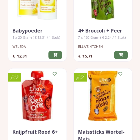
Babypoeder
4+ Broccoli + Peer
1 x 20 Gram ( € 12.31 / 1 Stuk)
7 x 120 Gram ( € 2.24 / 1 Stuk)
WELEDA
ELLA'S KITCHEN
€
12,31
€
15,71
Knijpfruit Rood 6+
Maissticks Wortel-
Mais