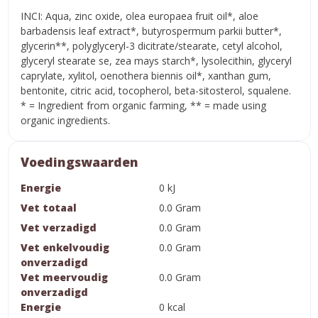
INCI: Aqua, zinc oxide, olea europaea fruit oil*, aloe
barbadensis leaf extract*, butyrospermum parkii butter*,
glycerin**, polyglyceryl-3 dicitrate/stearate, cetyl alcohol,
glyceryl stearate se, zea mays starch*, lysolecithin, glyceryl
caprylate, xylitol, oenothera biennis oil*, xanthan gum,
bentonite, citric acid, tocopherol, beta-sitosterol, squalene.
* = Ingredient from organic farming, ** = made using
organic ingredients.
Voedingswaarden
Energie
0 kJ
Vet totaal
0.0 Gram
Vet verzadigd
0.0 Gram
Vet enkelvoudig
0.0 Gram
onverzadigd
Vet meervoudig
0.0 Gram
onverzadigd
Energie
0 kcal