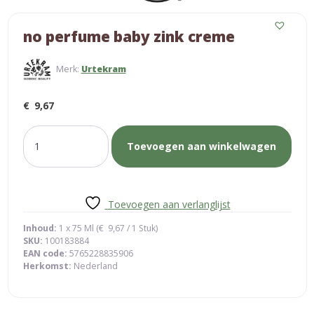
no perfume baby zink creme
Merk:
Urtekram
€
9,67
no
Toevoegen aan winkelwagen
perfume
baby
zink
creme
Toevoegen aan verlanglijst
aantal
Inhoud:
1 x 75 Ml (
€
9,67
/ 1 Stuk)
SKU:
100183884
EAN code:
5765228835906
Herkomst:
Nederland