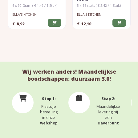
6 x 90 Gram ( € 1.49 / 1 Stuk)
5 x 16 stuks ( € 2.42 / 1 Stuk)
ELLA'S KITCHEN
ELLA'S KITCHEN
€
8,92
€
12,10
Wij werken anders! Maandelijkse
boodschappen: duurzaam 3.0!
Stap 1:
Stap 2:
Plaats je
Maandelijkse
bestelling
levering bij
in onze
een
webshop
Haverpunt