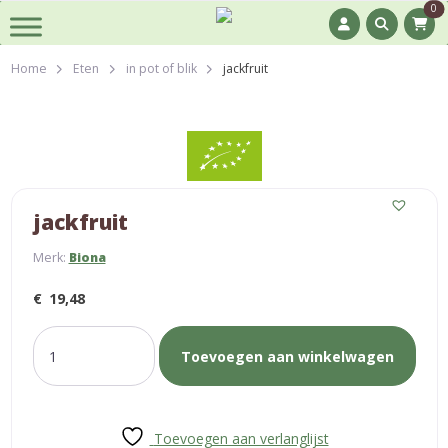
0
Home
Eten
in pot of blik
jackfruit
jackfruit
Merk:
Biona
€
19,48
jackfruit
Toevoegen aan winkelwagen
aantal
Toevoegen aan verlanglijst