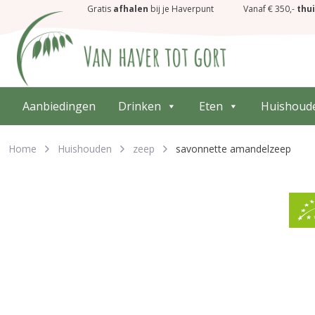
Gratis
afhalen
bij je Haverpunt
Vanaf € 350,-
thu
Aanbiedingen
Drinken
Eten
Huishoud
Home
Huishouden
zeep
savonnette amandelzeep