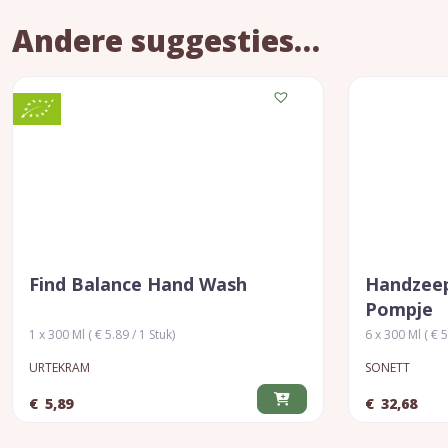
Andere suggesties…
Find Balance Hand Wash
Handzeep
Pompje
1 x 300 Ml ( € 5.89 / 1 Stuk)
6 x 300 Ml ( € 5
URTEKRAM
SONETT
€
5,89
€
32,68