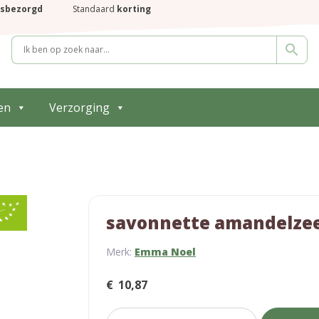
isbezorgd
Standaard
korting
en
Verzorging
savonnette amandelze
Merk:
Emma Noel
€
10,87
savonnette