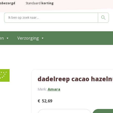
isbezorgd
Standaard
korting
en
Verzorging
dadelreep cacao hazeln
Merk:
Amara
€
52,69
dadelreep