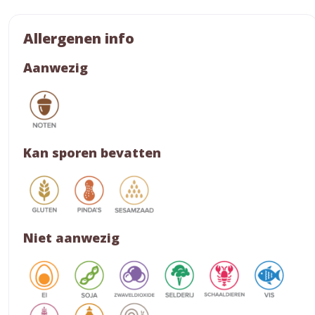
Allergenen info
Aanwezig
Kan sporen bevatten
Niet aanwezig