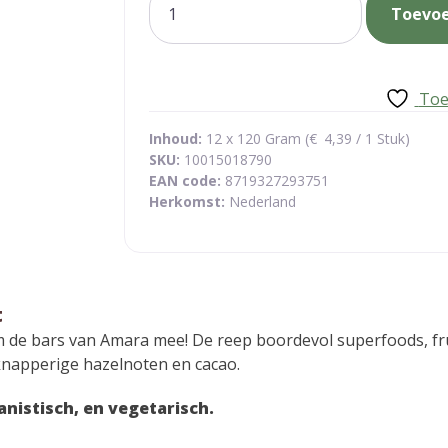
Toevo
cacao
hazelnut
aantal
Toe
Inhoud:
12 x 120 Gram (
€
4,39
/ 1 Stuk)
SKU:
10015018790
EAN code:
8719327293751
Herkomst:
Nederland
t
de bars van Amara mee! De reep boordevol superfoods, fruit
knapperige hazelnoten en cacao.
anistisch, en vegetarisch.