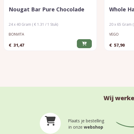
Nougat Bar Pure Chocolade
Whole Ha
24 x 40 Gram ( € 1.31 / 1 Stuk)
20 x 65 Gram ( 
BONVITA
VEGO
€
31,47
€
57,90
Wij werke
Plaats je bestelling
in onze
webshop