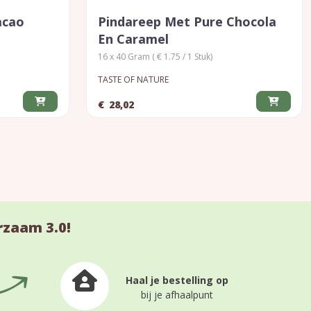
acao
Pindareep Met Pure Chocola
En Caramel
16 x 40 Gram ( € 1.75 / 1 Stuk)
TASTE OF NATURE
€
28,02
rzaam 3.0!
Haal je bestelling op
bij je afhaalpunt