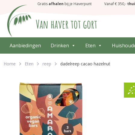
Gratis
afhalen
bij je Haverpunt
Vanaf € 350,-
thu
Aanbiedingen
Drinken
Eten
Huishoud
Home
Eten
reep
dadelreep cacao hazelnut