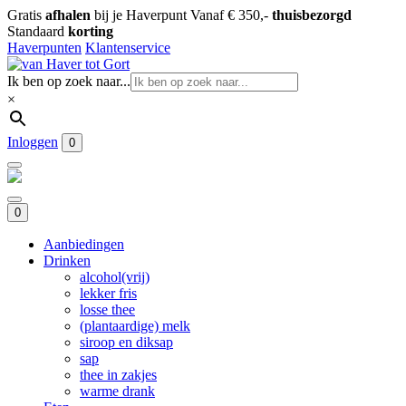
Gratis
afhalen
bij je Haverpunt
Vanaf € 350,-
thuisbezorgd
Standaard
korting
Haverpunten
Klantenservice
Ik ben op zoek naar...
×
Inloggen
0
0
Aanbiedingen
Drinken
alcohol(vrij)
lekker fris
losse thee
(plantaardige) melk
siroop en diksap
sap
thee in zakjes
warme drank