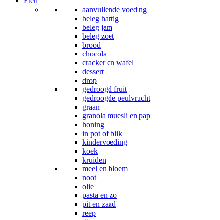
Eten
aanvullende voeding
beleg hartig
beleg jam
beleg zoet
brood
chocola
cracker en wafel
dessert
drop
gedroogd fruit
gedroogde peulvrucht
graan
granola muesli en pap
honing
in pot of blik
kindervoeding
koek
kruiden
meel en bloem
noot
olie
pasta en zo
pit en zaad
reep