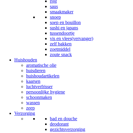
rijst
saus
smaakmaker
snoep
soep en bouillon
sushi en japans
tussendoortje
vis en vlees(vervanger)
zelf bakken
zoetmiddel
zoute snack
Huishouden
aromatische olie
huisdieren
huishoudartikelen
kaarsen
luchtverfrisser
persoonlijke hygiene
schoonmaken
wassen
zeep
Verzorging
bad en douche
deodorant
gezichtsverzorging