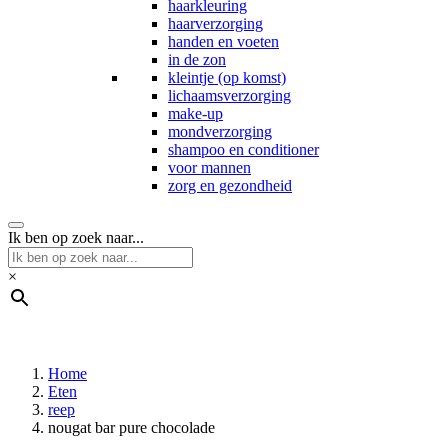
haarkleuring
haarverzorging
handen en voeten
in de zon
kleintje (op komst)
lichaamsverzorging
make-up
mondverzorging
shampoo en conditioner
voor mannen
zorg en gezondheid
Ik ben op zoek naar...
×
Home
Eten
reep
nougat bar pure chocolade