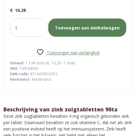
€
16,28
zink
Toevoegen aan winkelwagen
zuigtabletten
90ta
aantal
Toevoegen aan verlanglijst
Inhoud:
1 x 90 stuks (
€
16,28
/ 1 Stuk)
SKU:
100184362
EAN code:
8714439553915
Herkomst:
Nederland
Beschrijving van zink zuigtabletten 90ta
Deze zink zuigtabletten bevatten 4 mg organisch gebonden zink
per tablet. Daarnaast bevatten ze ook vitamine C, dat net als zink
een positieve invloed heeft op het immuunsysteem. Zink heeft
vele functies in het lichaam. Het helpt niet alleen het