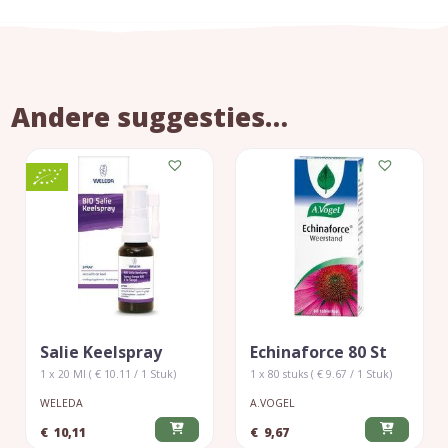
Andere suggesties…
Salie Keelspray
Echinaforce 80 St
1 x 20 Ml ( € 10.11 / 1 Stuk)
1 x 80 stuks ( € 9.67 / 1 Stuk)
WELEDA
A.VOGEL
€
10,11
€
9,67