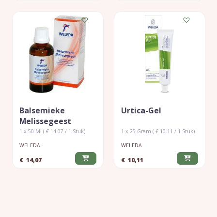
Balsemieke
Urtica-Gel
Melissegeest
1 x 50 Ml ( € 14.07 / 1 Stuk)
1 x 25 Gram ( € 10.11 / 1 Stuk)
WELEDA
WELEDA
€
14,07
€
10,11