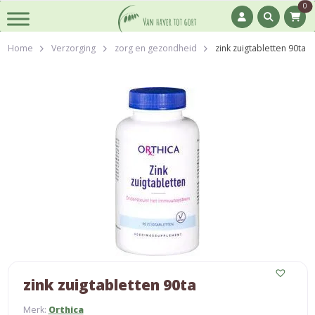
0
Home
Verzorging
zorg en gezondheid
zink zuigtabletten 90ta
zink zuigtabletten 90ta
Merk:
Orthica