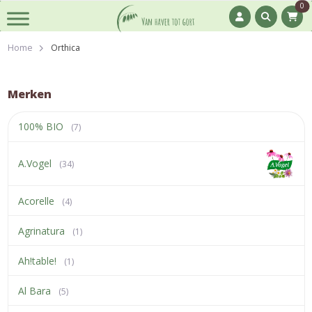
0
Home
Orthica
Merken
100% BIO
(7)
A.Vogel
(34)
Acorelle
(4)
Agrinatura
(1)
Ah!table!
(1)
Al Bara
(5)