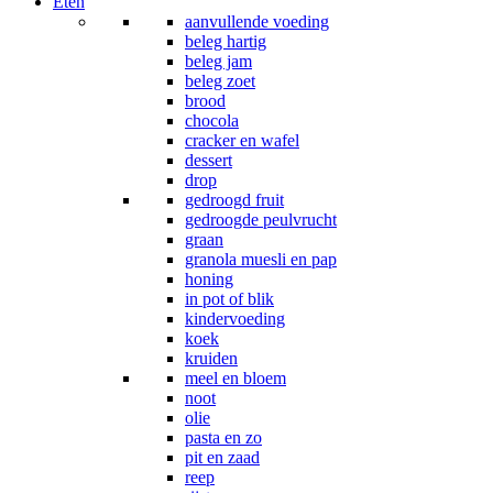
Eten
aanvullende voeding
beleg hartig
beleg jam
beleg zoet
brood
chocola
cracker en wafel
dessert
drop
gedroogd fruit
gedroogde peulvrucht
graan
granola muesli en pap
honing
in pot of blik
kindervoeding
koek
kruiden
meel en bloem
noot
olie
pasta en zo
pit en zaad
reep