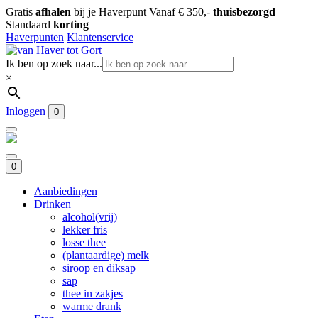
Gratis
afhalen
bij je Haverpunt
Vanaf € 350,-
thuisbezorgd
Standaard
korting
Haverpunten
Klantenservice
Ik ben op zoek naar...
×
Inloggen
0
0
Aanbiedingen
Drinken
alcohol(vrij)
lekker fris
losse thee
(plantaardige) melk
siroop en diksap
sap
thee in zakjes
warme drank