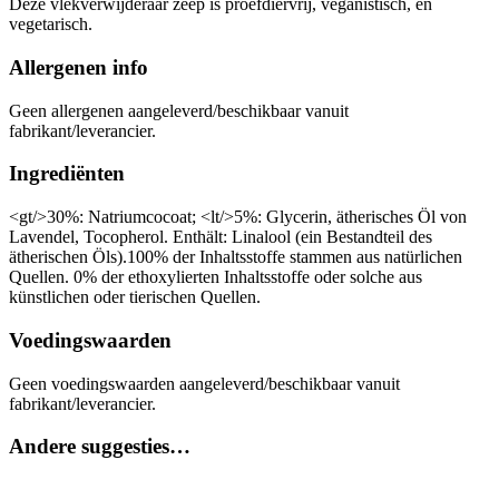
Deze vlekverwijderaar zeep is proefdiervrij, veganistisch, en
vegetarisch.
Allergenen info
Geen allergenen aangeleverd/beschikbaar vanuit
fabrikant/leverancier.
Ingrediënten
<gt/>30%: Natriumcocoat; <lt/>5%: Glycerin, ätherisches Öl von
Lavendel, Tocopherol. Enthält: Linalool (ein Bestandteil des
ätherischen Öls).100% der Inhaltsstoffe stammen aus natürlichen
Quellen. 0% der ethoxylierten Inhaltsstoffe oder solche aus
künstlichen oder tierischen Quellen.
Voedingswaarden
Geen voedingswaarden aangeleverd/beschikbaar vanuit
fabrikant/leverancier.
Andere suggesties…