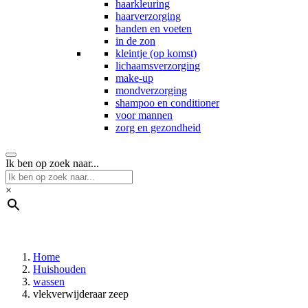
haarkleuring
haarverzorging
handen en voeten
in de zon
kleintje (op komst)
lichaamsverzorging
make-up
mondverzorging
shampoo en conditioner
voor mannen
zorg en gezondheid
Ik ben op zoek naar...
×
Home
Huishouden
wassen
vlekverwijderaar zeep