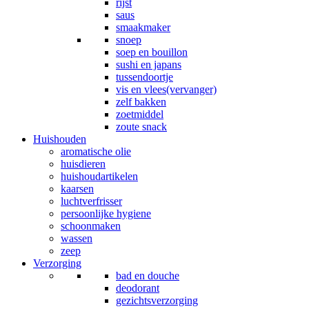
rijst
saus
smaakmaker
snoep
soep en bouillon
sushi en japans
tussendoortje
vis en vlees(vervanger)
zelf bakken
zoetmiddel
zoute snack
Huishouden
aromatische olie
huisdieren
huishoudartikelen
kaarsen
luchtverfrisser
persoonlijke hygiene
schoonmaken
wassen
zeep
Verzorging
bad en douche
deodorant
gezichtsverzorging