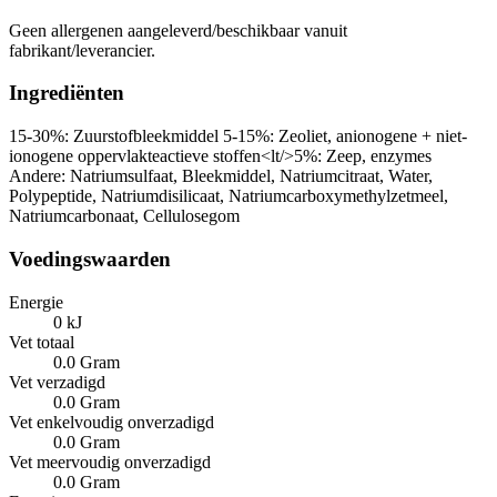
Geen allergenen aangeleverd/beschikbaar vanuit
fabrikant/leverancier.
Ingrediënten
15-30%: Zuurstofbleekmiddel 5-15%: Zeoliet, anionogene + niet-
ionogene oppervlakteactieve stoffen<lt/>5%: Zeep, enzymes
Andere: Natriumsulfaat, Bleekmiddel, Natriumcitraat, Water,
Polypeptide, Natriumdisilicaat, Natriumcarboxymethylzetmeel,
Natriumcarbonaat, Cellulosegom
Voedingswaarden
Energie
0 kJ
Vet totaal
0.0 Gram
Vet verzadigd
0.0 Gram
Vet enkelvoudig onverzadigd
0.0 Gram
Vet meervoudig onverzadigd
0.0 Gram