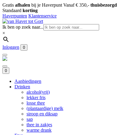
Gratis
afhalen
bij je Haverpunt
Vanaf € 350,-
thuisbezorgd
Standaard
korting
Haverpunten
Klantenservice
Ik ben op zoek naar...
×
Inloggen
0
0
Aanbiedingen
Drinken
alcohol(vrij)
lekker fris
losse thee
(plantaardige) melk
siroop en diksap
sap
thee in zakjes
warme drank