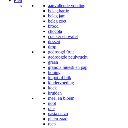
Eten
aanvullende voeding
beleg hartig
beleg jam
beleg zoet
brood
chocola
cracker en wafel
dessert
drop
gedroogd fruit
gedroogde peulvrucht
graan
granola muesli en pap
honing
in pot of blik
kindervoeding
koek
kruiden
meel en bloem
noot
olie
pasta en zo
pit en zaad
reep