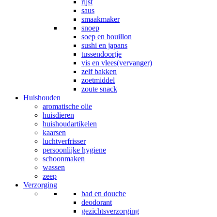
rijst
saus
smaakmaker
snoep
soep en bouillon
sushi en japans
tussendoortje
vis en vlees(vervanger)
zelf bakken
zoetmiddel
zoute snack
Huishouden
aromatische olie
huisdieren
huishoudartikelen
kaarsen
luchtverfrisser
persoonlijke hygiene
schoonmaken
wassen
zeep
Verzorging
bad en douche
deodorant
gezichtsverzorging