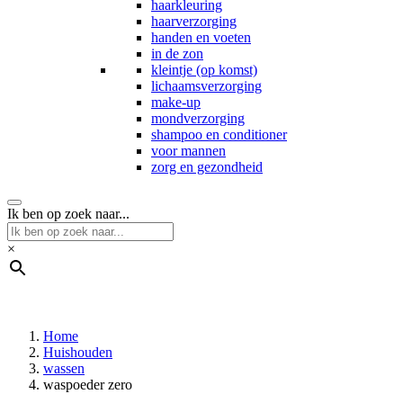
haarkleuring
haarverzorging
handen en voeten
in de zon
kleintje (op komst)
lichaamsverzorging
make-up
mondverzorging
shampoo en conditioner
voor mannen
zorg en gezondheid
Ik ben op zoek naar...
×
Home
Huishouden
wassen
waspoeder zero