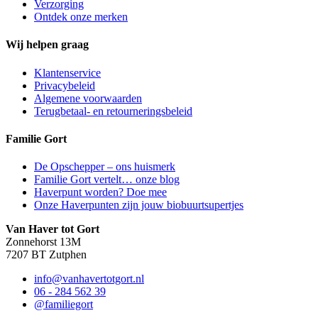
Verzorging
Ontdek onze merken
Wij helpen graag
Klantenservice
Privacybeleid
Algemene voorwaarden
Terugbetaal- en retourneringsbeleid
Familie Gort
De Opschepper – ons huismerk
Familie Gort vertelt… onze blog
Haverpunt worden? Doe mee
Onze Haverpunten zijn jouw biobuurtsupertjes
Van Haver tot Gort
Zonnehorst 13M
7207 BT Zutphen
info@vanhavertotgort.nl
06 - 284 562 39
@familiegort