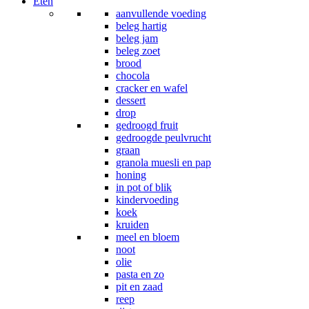
Eten
aanvullende voeding
beleg hartig
beleg jam
beleg zoet
brood
chocola
cracker en wafel
dessert
drop
gedroogd fruit
gedroogde peulvrucht
graan
granola muesli en pap
honing
in pot of blik
kindervoeding
koek
kruiden
meel en bloem
noot
olie
pasta en zo
pit en zaad
reep