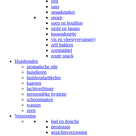
rijst
saus
smaakmaker
snoep
soep en bouillon
sushi en japans
tussendoortje
vis en vlees(vervanger)
zelf bakken
zoetmiddel
zoute snack
Huishouden
aromatische olie
huisdieren
huishoudartikelen
kaarsen
luchtverfrisser
persoonlijke hygiene
schoonmaken
wassen
zeep
Verzorging
bad en douche
deodorant
gezichtsverzorging