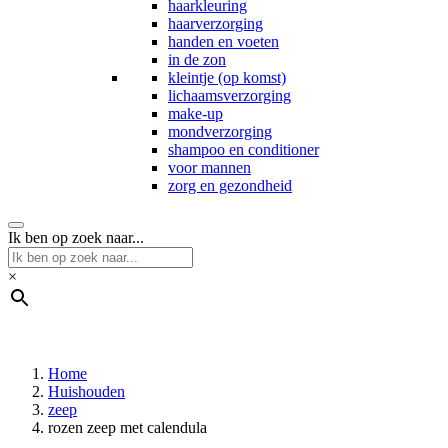
haarkleuring
haarverzorging
handen en voeten
in de zon
kleintje (op komst)
lichaamsverzorging
make-up
mondverzorging
shampoo en conditioner
voor mannen
zorg en gezondheid
Ik ben op zoek naar...
×
Home
Huishouden
zeep
rozen zeep met calendula