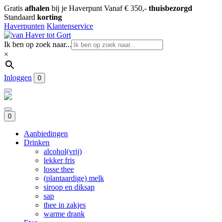
Gratis
afhalen
bij je Haverpunt
Vanaf € 350,-
thuisbezorgd
Standaard
korting
Haverpunten
Klantenservice
Ik ben op zoek naar...
×
Inloggen
0
0
Aanbiedingen
Drinken
alcohol(vrij)
lekker fris
losse thee
(plantaardige) melk
siroop en diksap
sap
thee in zakjes
warme drank