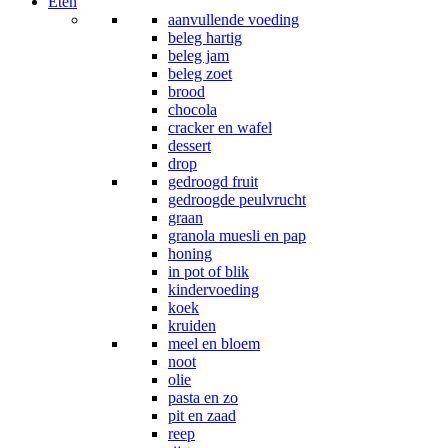
Eten
aanvullende voeding
beleg hartig
beleg jam
beleg zoet
brood
chocola
cracker en wafel
dessert
drop
gedroogd fruit
gedroogde peulvrucht
graan
granola muesli en pap
honing
in pot of blik
kindervoeding
koek
kruiden
meel en bloem
noot
olie
pasta en zo
pit en zaad
reep