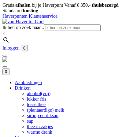
Gratis
afhalen
bij je Haverpunt
Vanaf € 350,-
thuisbezorgd
Standaard
korting
Haverpunten
Klantenservice
Ik ben op zoek naar...
×
Inloggen
0
0
Aanbiedingen
Drinken
alcohol(vrij)
lekker fris
losse thee
(plantaardige) melk
siroop en diksap
sap
thee in zakjes
warme drank