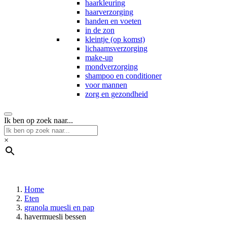
haarkleuring
haarverzorging
handen en voeten
in de zon
kleintje (op komst)
lichaamsverzorging
make-up
mondverzorging
shampoo en conditioner
voor mannen
zorg en gezondheid
Ik ben op zoek naar...
×
Home
Eten
granola muesli en pap
havermuesli bessen