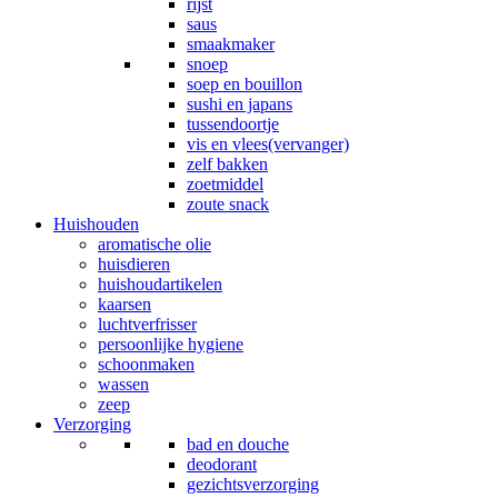
rijst
saus
smaakmaker
snoep
soep en bouillon
sushi en japans
tussendoortje
vis en vlees(vervanger)
zelf bakken
zoetmiddel
zoute snack
Huishouden
aromatische olie
huisdieren
huishoudartikelen
kaarsen
luchtverfrisser
persoonlijke hygiene
schoonmaken
wassen
zeep
Verzorging
bad en douche
deodorant
gezichtsverzorging