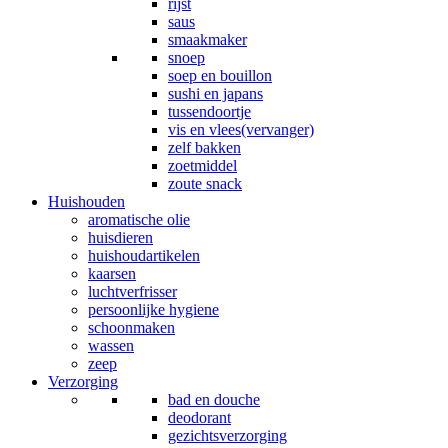
rijst
saus
smaakmaker
snoep
soep en bouillon
sushi en japans
tussendoortje
vis en vlees(vervanger)
zelf bakken
zoetmiddel
zoute snack
Huishouden
aromatische olie
huisdieren
huishoudartikelen
kaarsen
luchtverfrisser
persoonlijke hygiene
schoonmaken
wassen
zeep
Verzorging
bad en douche
deodorant
gezichtsverzorging