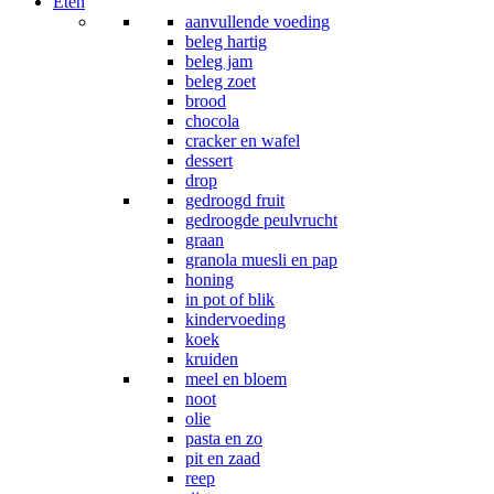
Eten
aanvullende voeding
beleg hartig
beleg jam
beleg zoet
brood
chocola
cracker en wafel
dessert
drop
gedroogd fruit
gedroogde peulvrucht
graan
granola muesli en pap
honing
in pot of blik
kindervoeding
koek
kruiden
meel en bloem
noot
olie
pasta en zo
pit en zaad
reep