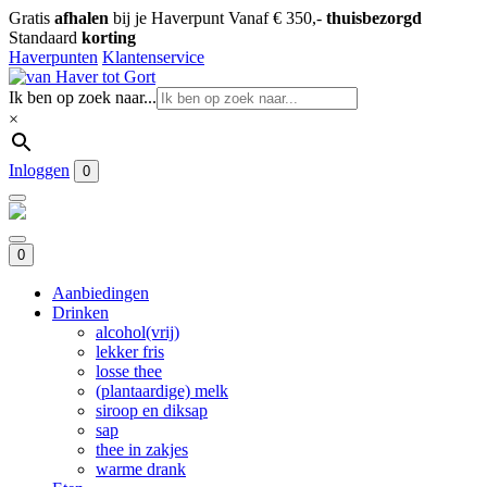
Gratis
afhalen
bij je Haverpunt
Vanaf € 350,-
thuisbezorgd
Standaard
korting
Haverpunten
Klantenservice
Ik ben op zoek naar...
×
Inloggen
0
0
Aanbiedingen
Drinken
alcohol(vrij)
lekker fris
losse thee
(plantaardige) melk
siroop en diksap
sap
thee in zakjes
warme drank