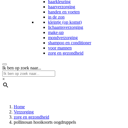
haarkleuring
haarverzorging
handen en voeten
in de zon
kleintje (op komst)
lichaamsverzorging
make-up
mondverzorging
shampoo en conditioner
voor mannen
zorg en gezondheid
Ik ben op zoek naar...
×
Home
Verzorging
zorg en gezondheid
pollinosan hooikoorts oogdruppels