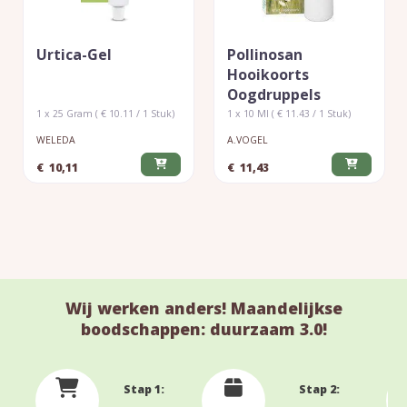
Urtica-Gel
Pollinosan
Hooikoorts
Oogdruppels
1 x 25 Gram ( € 10.11 / 1 Stuk)
1 x 10 Ml ( € 11.43 / 1 Stuk)
WELEDA
A.VOGEL
€
10,11
€
11,43
Wij werken anders! Maandelijkse
boodschappen: duurzaam 3.0!
Stap 1:
Stap 2: