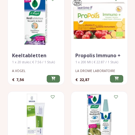
Keeltabletten
Propolis Immuno +
1 x 20 stuks ( € 7.56 / 1 Stuk)
1 x 200 Ml ( € 22.87 / 1 Stuk)
A.VOGEL
LA DROME LABORATOIRE
€
7,56
€
22,87