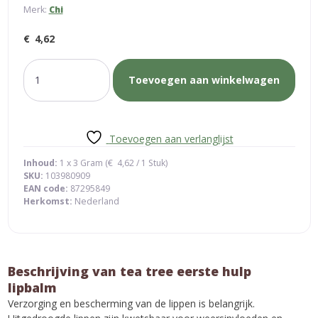
Merk:
Chi
€
4,62
tea
Toevoegen aan winkelwagen
tree
eerste
hulp
lipbalm
Toevoegen aan verlanglijst
aantal
Inhoud:
1 x 3 Gram (
€
4,62
/ 1 Stuk)
SKU:
103980909
EAN code:
87295849
Herkomst:
Nederland
Beschrijving van tea tree eerste hulp
lipbalm
Verzorging en bescherming van de lippen is belangrijk.