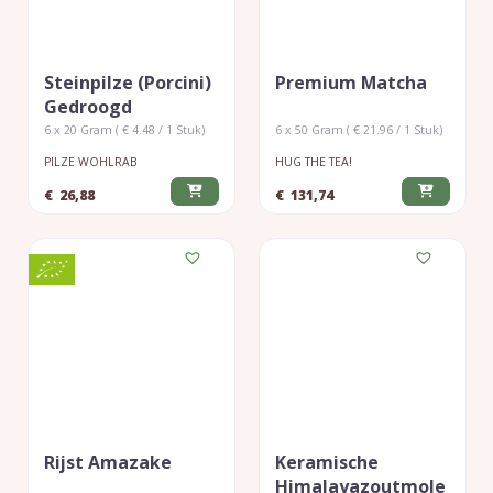
Steinpilze (porcini)
Premium Matcha
Gedroogd
6 x 20 Gram ( € 4.48 / 1 Stuk)
6 x 50 Gram ( € 21.96 / 1 Stuk)
PILZE WOHLRAB
HUG THE TEA!
€
26,88
€
131,74
Rijst Amazake
Keramische
Himalayazoutmole