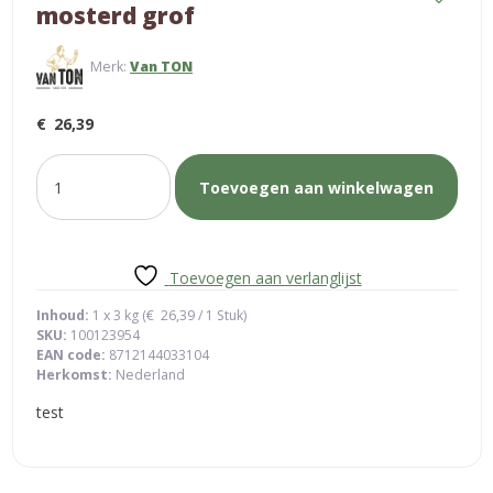
mosterd grof
Merk:
Van TON
€
26,39
mosterd
Toevoegen aan winkelwagen
grof
aantal
Toevoegen aan verlanglijst
Inhoud:
1 x 3 kg (
€
26,39
/ 1 Stuk)
SKU:
100123954
EAN code:
8712144033104
Herkomst:
Nederland
test