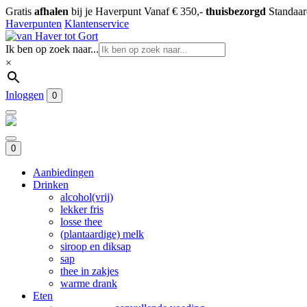
Gratis
afhalen
bij je Haverpunt
Vanaf € 350,-
thuisbezorgd
Standaa
Haverpunten
Klantenservice
Ik ben op zoek naar...
×
Inloggen
0
0
Aanbiedingen
Drinken
alcohol(vrij)
lekker fris
losse thee
(plantaardige) melk
siroop en diksap
sap
thee in zakjes
warme drank
Eten