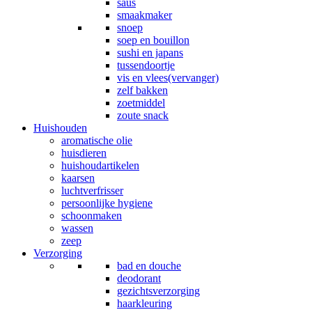
saus
smaakmaker
snoep
soep en bouillon
sushi en japans
tussendoortje
vis en vlees(vervanger)
zelf bakken
zoetmiddel
zoute snack
Huishouden
aromatische olie
huisdieren
huishoudartikelen
kaarsen
luchtverfrisser
persoonlijke hygiene
schoonmaken
wassen
zeep
Verzorging
bad en douche
deodorant
gezichtsverzorging
haarkleuring