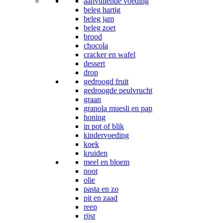
aanvullende voeding
beleg hartig
beleg jam
beleg zoet
brood
chocola
cracker en wafel
dessert
drop
gedroogd fruit
gedroogde peulvrucht
graan
granola muesli en pap
honing
in pot of blik
kindervoeding
koek
kruiden
meel en bloem
noot
olie
pasta en zo
pit en zaad
reep
rijst