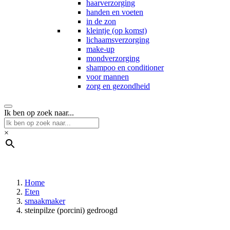
haarverzorging
handen en voeten
in de zon
kleintje (op komst)
lichaamsverzorging
make-up
mondverzorging
shampoo en conditioner
voor mannen
zorg en gezondheid
Ik ben op zoek naar...
×
Home
Eten
smaakmaker
steinpilze (porcini) gedroogd