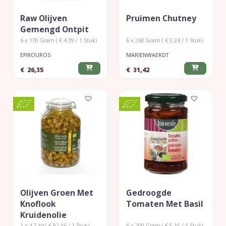
Raw Olijven
Pruimen Chutney
Gemengd Ontpit
6 x 170 Gram ( € 4.39 / 1 Stuk)
6 x 260 Gram ( € 5.24 / 1 Stuk)
EPIKOUROS
MARIENWAERDT
€
26,35
€
31,42
Olijven Groen Met
Gedroogde
Knoflook
Tomaten Met Basil
Kruidenolie
1 x 4.7 kg ( € 92.36 / 1 Stuk)
6 x 200 Gram ( € 5.15 / 1 Stuk)