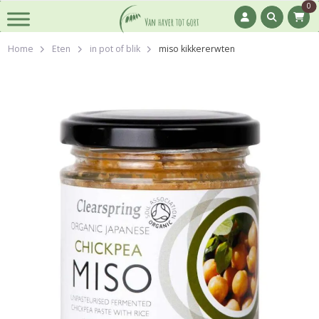
0
Home
Eten
in pot of blik
miso kikkererwten