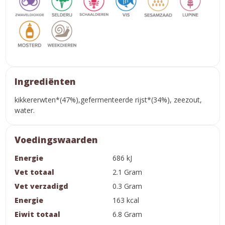
Ingrediënten
kikkererwten*(47%),gefermenteerde rijst*(34%), zeezout,
water.
Voedingswaarden
Energie
686 kJ
Vet totaal
2.1 Gram
Vet verzadigd
0.3 Gram
Energie
163 kcal
Eiwit totaal
6.8 Gram