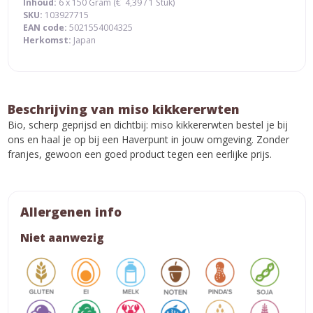
Inhoud:
6 x 150 Gram (
€
4,39
/ 1 Stuk)
SKU:
103927715
EAN code:
5021554004325
Herkomst:
Japan
Beschrijving van miso kikkererwten
Bio, scherp geprijsd en dichtbij: miso kikkererwten bestel je bij
ons en haal je op bij een Haverpunt in jouw omgeving. Zonder
franjes, gewoon een goed product tegen een eerlijke prijs.
Allergenen info
Niet aanwezig