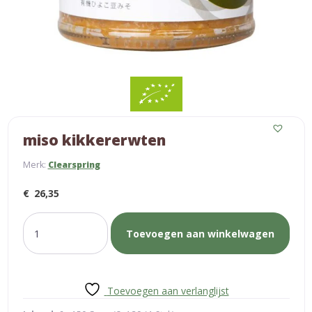
miso kikkererwten
Merk:
Clearspring
€
26,35
miso
Toevoegen aan winkelwagen
kikkererwten
aantal
Toevoegen aan verlanglijst