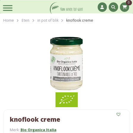
0
Home
Eten
in pot of blik
knoflook creme
knoflook creme
Merk:
Bio Organica Italia