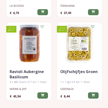
LA BIOIDEA
TERRASANA
€
6,75
€
27,93
Ravioli Aubergine
Olijfschijfjes Groen
Basilicum
6 x 680 Gram ( € 7.26 / 1 Stuk)
1 x 1 kg ( € 8.44 / 1 Stuk)
KARINE & JEFF
GREENAGE
€
43,56
€
8,44