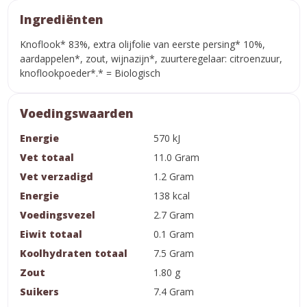
Ingrediënten
Knoflook* 83%, extra olijfolie van eerste persing* 10%,
aardappelen*, zout, wijnazijn*, zuurteregelaar: citroenzuur,
knoflookpoeder*.* = Biologisch
Voedingswaarden
Energie
570 kJ
Vet totaal
11.0 Gram
Vet verzadigd
1.2 Gram
Energie
138 kcal
Voedingsvezel
2.7 Gram
Eiwit totaal
0.1 Gram
Koolhydraten totaal
7.5 Gram
Zout
1.80 g
Suikers
7.4 Gram