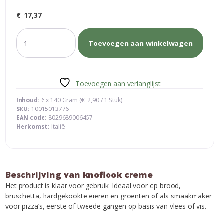
€
17,37
knoflook
Toevoegen aan winkelwagen
creme
aantal
Toevoegen aan verlanglijst
Inhoud:
6 x 140 Gram (
€
2,90
/ 1 Stuk)
SKU:
10015013776
EAN code:
8029689006457
Herkomst:
Italië
Beschrijving van knoflook creme
Het product is klaar voor gebruik. Ideaal voor op brood,
bruschetta, hardgekookte eieren en groenten of als smaakmaker
voor pizza’s, eerste of tweede gangen op basis van vlees of vis.