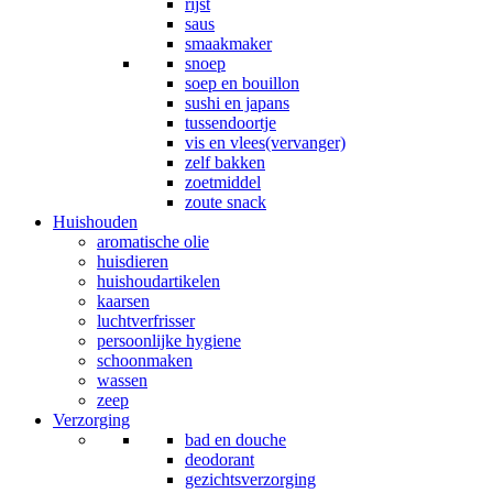
rijst
saus
smaakmaker
snoep
soep en bouillon
sushi en japans
tussendoortje
vis en vlees(vervanger)
zelf bakken
zoetmiddel
zoute snack
Huishouden
aromatische olie
huisdieren
huishoudartikelen
kaarsen
luchtverfrisser
persoonlijke hygiene
schoonmaken
wassen
zeep
Verzorging
bad en douche
deodorant
gezichtsverzorging