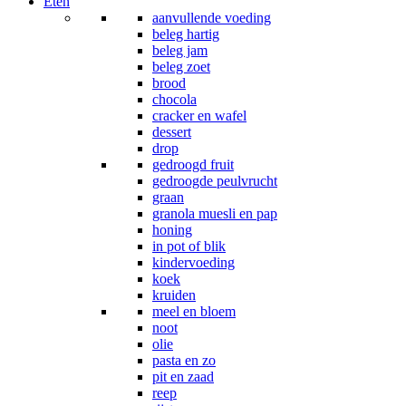
Eten
aanvullende voeding
beleg hartig
beleg jam
beleg zoet
brood
chocola
cracker en wafel
dessert
drop
gedroogd fruit
gedroogde peulvrucht
graan
granola muesli en pap
honing
in pot of blik
kindervoeding
koek
kruiden
meel en bloem
noot
olie
pasta en zo
pit en zaad
reep