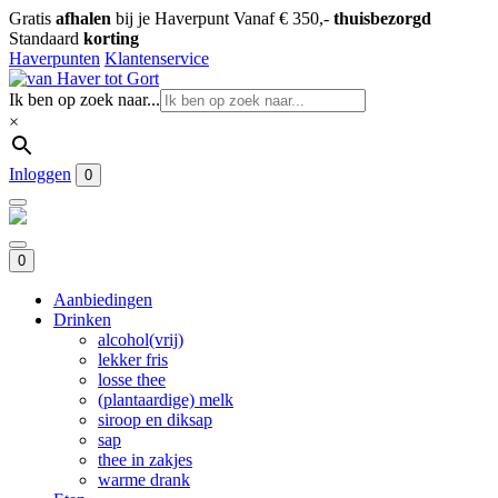
Gratis
afhalen
bij je Haverpunt
Vanaf € 350,-
thuisbezorgd
Standaard
korting
Haverpunten
Klantenservice
Ik ben op zoek naar...
×
Inloggen
0
0
Aanbiedingen
Drinken
alcohol(vrij)
lekker fris
losse thee
(plantaardige) melk
siroop en diksap
sap
thee in zakjes
warme drank