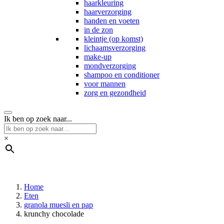
haarkleuring
haarverzorging
handen en voeten
in de zon
kleintje (op komst)
lichaamsverzorging
make-up
mondverzorging
shampoo en conditioner
voor mannen
zorg en gezondheid
Ik ben op zoek naar...
×
Home
Eten
granola muesli en pap
krunchy chocolade