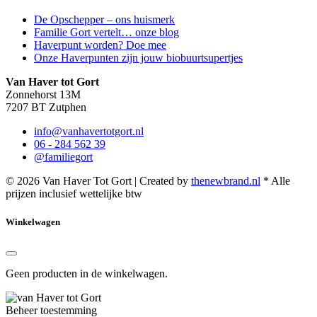
De Opschepper – ons huismerk
Familie Gort vertelt… onze blog
Haverpunt worden? Doe mee
Onze Haverpunten zijn jouw biobuurtsupertjes
Van Haver tot Gort
Zonnehorst 13M
7207 BT Zutphen
info@vanhavertotgort.nl
06 - 284 562 39
@familiegort
© 2026 Van Haver Tot Gort | Created by
thenewbrand.nl
* Alle
prijzen inclusief wettelijke btw
Winkelwagen
Geen producten in de winkelwagen.
Beheer toestemming