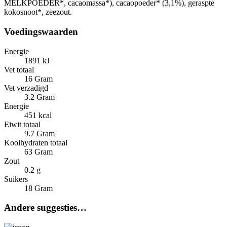
MELKPOEDER*, cacaomassa*), cacaopoeder* (3,1%), geraspte
kokosnoot*, zeezout.
Voedingswaarden
Energie
1891 kJ
Vet totaal
16 Gram
Vet verzadigd
3.2 Gram
Energie
451 kcal
Eiwit totaal
9.7 Gram
Koolhydraten totaal
63 Gram
Zout
0.2 g
Suikers
18 Gram
Andere suggesties…