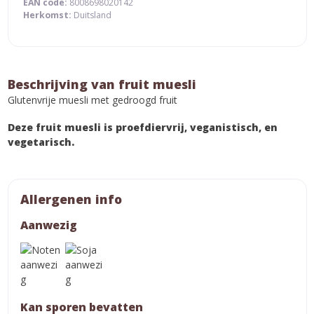
EAN code:
8008698020142
Herkomst:
Duitsland
Beschrijving van fruit muesli
Glutenvrije muesli met gedroogd fruit
Deze fruit muesli is proefdiervrij, veganistisch, en
vegetarisch.
Allergenen info
Aanwezig
Kan sporen bevatten