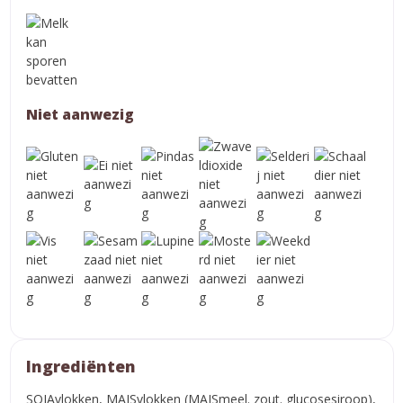
Niet aanwezig
Ingrediënten
SOJAvlokken, MAISvlokken (MAISmeel. zout. glucosesiroop),