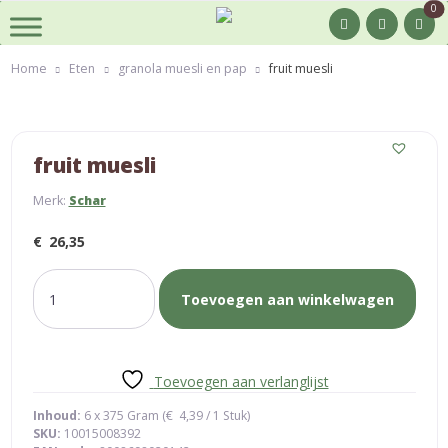
0
Home
Eten
granola muesli en pap
fruit muesli
fruit muesli
Merk:
Schar
€
26,35
fruit
Toevoegen aan winkelwagen
muesli
aantal
Toevoegen aan verlanglijst
Inhoud:
6 x 375 Gram (
€
4,39
/ 1 Stuk)
SKU:
10015008392