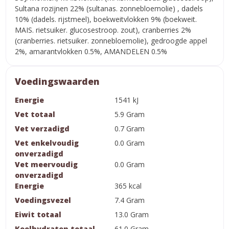
Sultana rozijnen 22% (sultanas. zonnebloemolie) , dadels
10% (dadels. rijstmeel), boekweitvlokken 9% (boekweit.
MAIS. rietsuiker. glucosestroop. zout), cranberries 2%
(cranberries. rietsuiker. zonnebloemolie), gedroogde appel
2%, amarantvlokken 0.5%, AMANDELEN 0.5%
Voedingswaarden
Energie
1541 kJ
Vet totaal
5.9 Gram
Vet verzadigd
0.7 Gram
Vet enkelvoudig
0.0 Gram
onverzadigd
Vet meervoudig
0.0 Gram
onverzadigd
Energie
365 kcal
Voedingsvezel
7.4 Gram
Eiwit totaal
13.0 Gram
Koolhydraten totaal
61.0 Gram