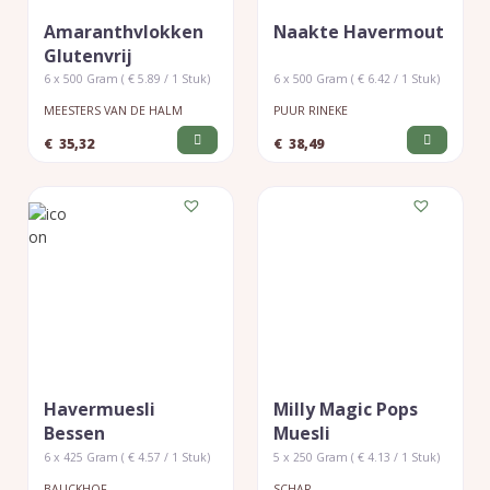
Amaranthvlokken
Naakte Havermout
Glutenvrij
6 x 500 Gram ( € 5.89 / 1 Stuk)
6 x 500 Gram ( € 6.42 / 1 Stuk)
MEESTERS VAN DE HALM
PUUR RINEKE
€
35,32
€
38,49
Havermuesli
Milly Magic Pops
Bessen
Muesli
6 x 425 Gram ( € 4.57 / 1 Stuk)
5 x 250 Gram ( € 4.13 / 1 Stuk)
BAUCKHOF
SCHAR