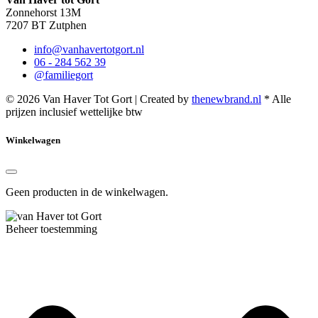
Zonnehorst 13M
7207 BT Zutphen
info@vanhavertotgort.nl
06 - 284 562 39
@familiegort
© 2026 Van Haver Tot Gort | Created by
thenewbrand.nl
* Alle
prijzen inclusief wettelijke btw
Winkelwagen
Geen producten in de winkelwagen.
Beheer toestemming