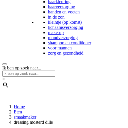
haarkleuring
haarverzorging
handen en voeten
in de zon
kleintje (op komst)
lichaamsverzorging
make-up
mondverzorging
shampoo en conditioner
voor mannen
zorg en gezondheid
Ik ben op zoek naar...
×
Home
Eten
smaakmaker
dressing mosterd dille