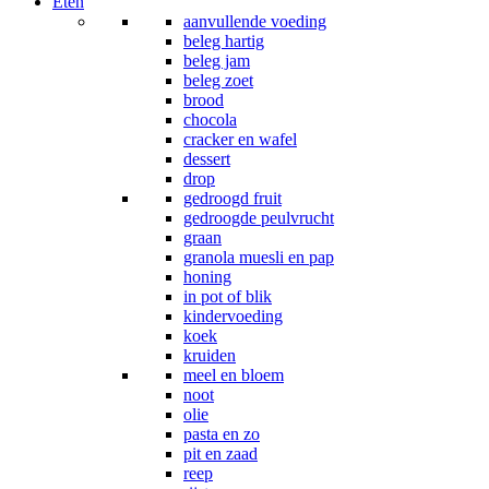
Eten
aanvullende voeding
beleg hartig
beleg jam
beleg zoet
brood
chocola
cracker en wafel
dessert
drop
gedroogd fruit
gedroogde peulvrucht
graan
granola muesli en pap
honing
in pot of blik
kindervoeding
koek
kruiden
meel en bloem
noot
olie
pasta en zo
pit en zaad
reep