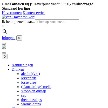
Gratis
afhalen
bij je Haverpunt
Vanaf € 350,-
thuisbezorgd
Standaard
korting
Haverpunten
Klantenservice
Ik ben op zoek naar...
×
Inloggen
0
0
Aanbiedingen
Drinken
alcohol(vrij)
lekker fris
losse thee
(plantaardige) melk
siroop en diksap
sap
thee in zakjes
warme drank