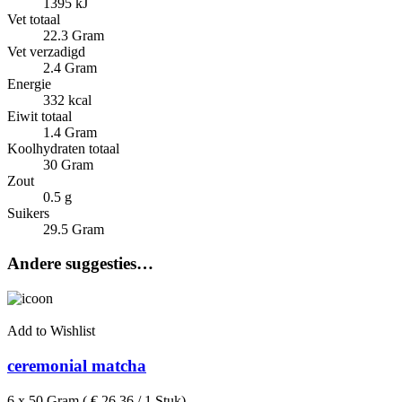
1395 kJ
Vet totaal
22.3 Gram
Vet verzadigd
2.4 Gram
Energie
332 kcal
Eiwit totaal
1.4 Gram
Koolhydraten totaal
30 Gram
Zout
0.5 g
Suikers
29.5 Gram
Andere suggesties…
Add to Wishlist
ceremonial matcha
6 x 50 Gram ( € 26.36 / 1 Stuk)