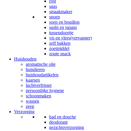
rijst
saus
smaakmaker
snoep
soep en bouillon
sushi en japans
tussendoortje
vis en vlees(vervanger)
zelf bakken
zoetmiddel
zoute snack
Huishouden
aromatische olie
huisdieren
huishoudartikelen
kaarsen
luchtverfrisser
persoonlijke hygiene
schoonmaken
wassen
zeep
Verzorging
bad en douche
deodorant
gezichtsverzorging