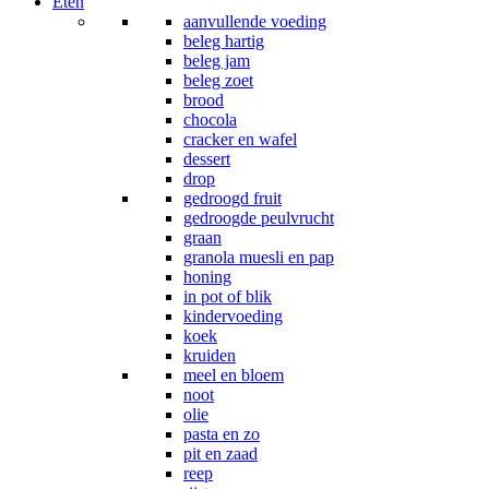
Eten
aanvullende voeding
beleg hartig
beleg jam
beleg zoet
brood
chocola
cracker en wafel
dessert
drop
gedroogd fruit
gedroogde peulvrucht
graan
granola muesli en pap
honing
in pot of blik
kindervoeding
koek
kruiden
meel en bloem
noot
olie
pasta en zo
pit en zaad
reep