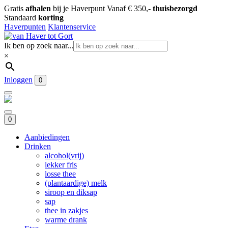
Gratis
afhalen
bij je Haverpunt
Vanaf € 350,-
thuisbezorgd
Standaard
korting
Haverpunten
Klantenservice
Ik ben op zoek naar...
×
Inloggen
0
0
Aanbiedingen
Drinken
alcohol(vrij)
lekker fris
losse thee
(plantaardige) melk
siroop en diksap
sap
thee in zakjes
warme drank