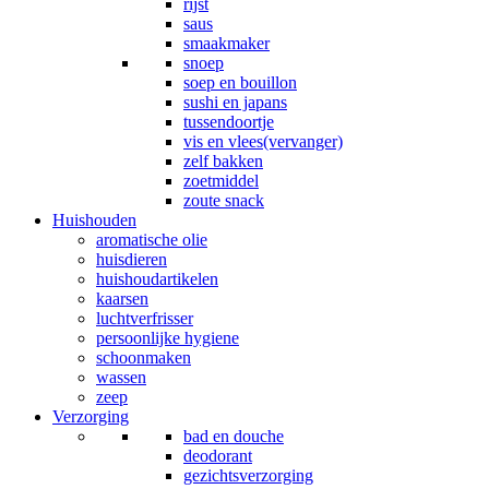
rijst
saus
smaakmaker
snoep
soep en bouillon
sushi en japans
tussendoortje
vis en vlees(vervanger)
zelf bakken
zoetmiddel
zoute snack
Huishouden
aromatische olie
huisdieren
huishoudartikelen
kaarsen
luchtverfrisser
persoonlijke hygiene
schoonmaken
wassen
zeep
Verzorging
bad en douche
deodorant
gezichtsverzorging