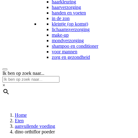
haarkleuring
haarverzorging
handen en voeten
in de zon
kleintje (op komst)
lichaamsverzorging
make-up
mondverzorging
shampoo en conditioner
voor mannen
zorg en gezondheid
Ik ben op zoek naar...
×
Home
Eten
aanvullende voeding
dino orthiflor poeder