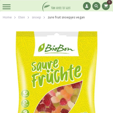
0
Home
Eten
snoep
zure fruit snoepjes vegan