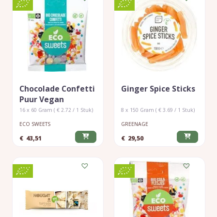
Chocolade Confetti
Ginger Spice Sticks
Puur Vegan
16 x 60 Gram ( € 2.72 / 1 Stuk)
8 x 150 Gram ( € 3.69 / 1 Stuk)
ECO SWEETS
GREENAGE
€
43,51
€
29,50