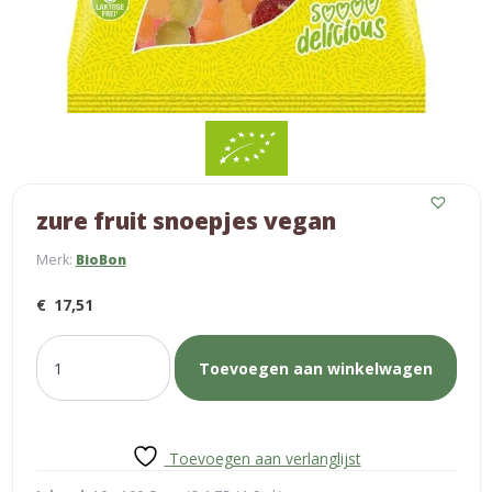
zure fruit snoepjes vegan
Merk:
BioBon
€
17,51
zure
Toevoegen aan winkelwagen
fruit
snoepjes
vegan
aantal
Toevoegen aan verlanglijst