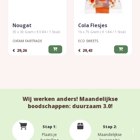
Nougat
Cola Flesjes
35 x 30 Gram ( € 0.84 / 1 Stuk)
16 x 75 Gram ( € 1.84 / 1 Stuk)
OXFAM FAIRTRADE
ECO SWEETS
€
29,26
€
29,43
Wij werken anders! Maandelijkse
boodschappen: duurzaam 3.0!
Stap 1:
Stap 2:
Plaats je
Maandelijkse