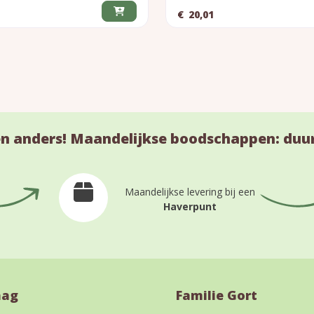
€
20,01
n anders! Maandelijkse boodschappen: duu
Maandelijkse levering bij een
Haverpunt
aag
Familie Gort