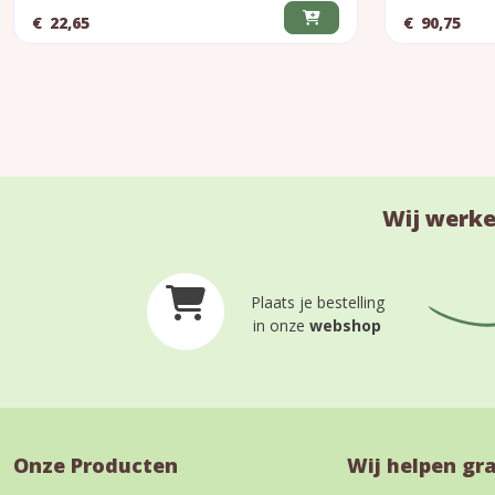
€
22,65
€
90,75
Wij werke
Plaats je bestelling
in onze
webshop
Onze Producten
Wij helpen gr