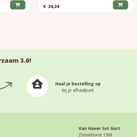
€
24,24
rzaam 3.0!
Haal je bestelling op
bij je afhaalpunt
Van Haver tot Gort
Zonnehorst 13M