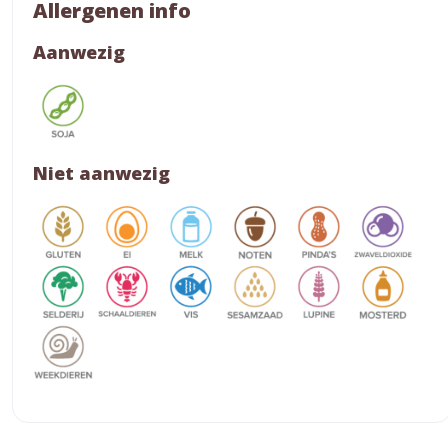
Allergenen info
Aanwezig
Niet aanwezig