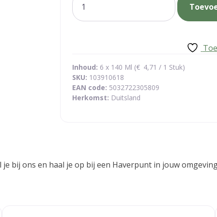
Toevo
saus
aantal
Toe
Inhoud:
6 x 140 Ml (
€
4,71
/ 1 Stuk)
SKU:
103910618
EAN code:
5032722305809
Herkomst:
Duitsland
tel je bij ons en haal je op bij een Haverpunt in jouw omgev