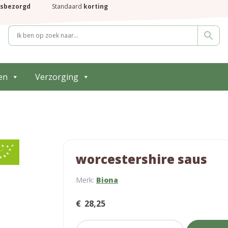
isbezorgd
Standaard
korting
en
Verzorging
worcestershire saus
Merk:
Biona
€
28,25
worcestershire