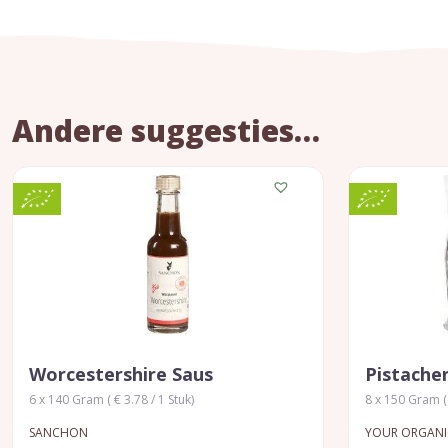
Andere suggesties…
Worcestershire Saus
Pistache
6 x 140 Gram ( € 3.78 / 1 Stuk)
8 x 150 Gram ( 
SANCHON
YOUR ORGANI