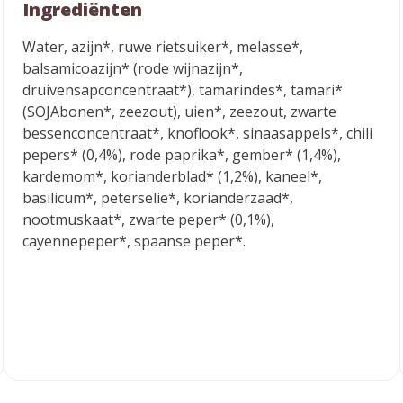
Ingrediënten
Water, azijn*, ruwe rietsuiker*, melasse*,
balsamicoazijn* (rode wijnazijn*,
druivensapconcentraat*), tamarindes*, tamari*
(SOJAbonen*, zeezout), uien*, zeezout, zwarte
bessenconcentraat*, knoflook*, sinaasappels*, chili
pepers* (0,4%), rode paprika*, gember* (1,4%),
kardemom*, korianderblad* (1,2%), kaneel*,
basilicum*, peterselie*, korianderzaad*,
nootmuskaat*, zwarte peper* (0,1%),
cayennepeper*, spaanse peper*.