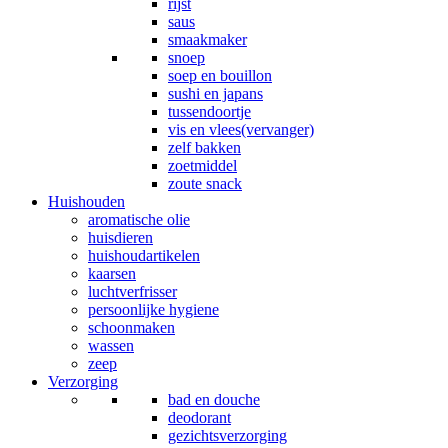
rijst
saus
smaakmaker
snoep
soep en bouillon
sushi en japans
tussendoortje
vis en vlees(vervanger)
zelf bakken
zoetmiddel
zoute snack
Huishouden
aromatische olie
huisdieren
huishoudartikelen
kaarsen
luchtverfrisser
persoonlijke hygiene
schoonmaken
wassen
zeep
Verzorging
bad en douche
deodorant
gezichtsverzorging