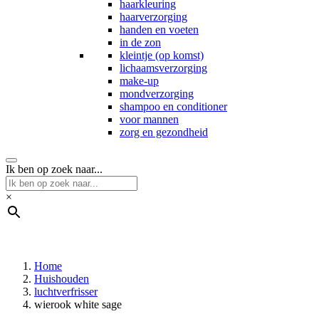
haarkleuring
haarverzorging
handen en voeten
in de zon
kleintje (op komst)
lichaamsverzorging
make-up
mondverzorging
shampoo en conditioner
voor mannen
zorg en gezondheid
Ik ben op zoek naar...
×
Home
Huishouden
luchtverfrisser
wierook white sage