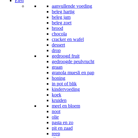
Eten
aanvullende voeding
beleg hartig
beleg jam
beleg zoet
brood
chocola
cracker en wafel
dessert
drop
gedroogd fruit
gedroogde peulvrucht
graan
granola muesli en pap
honing
in pot of blik
kindervoeding
koek
kruiden
meel en bloem
noot
olie
pasta en zo
pit en zaad
reep