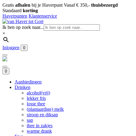
Gratis
afhalen
bij je Haverpunt
Vanaf € 350,-
thuisbezorgd
Standaard
korting
Haverpunten
Klantenservice
Ik ben op zoek naar...
×
Inloggen
0
0
Aanbiedingen
Drinken
alcohol(vrij)
lekker fris
losse thee
(plantaardige) melk
siroop en diksap
sap
thee in zakjes
warme drank