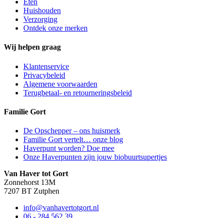
Eten
Huishouden
Verzorging
Ontdek onze merken
Wij helpen graag
Klantenservice
Privacybeleid
Algemene voorwaarden
Terugbetaal- en retourneringsbeleid
Familie Gort
De Opschepper – ons huismerk
Familie Gort vertelt… onze blog
Haverpunt worden? Doe mee
Onze Haverpunten zijn jouw biobuurtsupertjes
Van Haver tot Gort
Zonnehorst 13M
7207 BT Zutphen
info@vanhavertotgort.nl
06 - 284 562 39