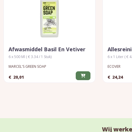
Afwasmiddel Basil En Vetiver
Allesrein
6 x 500 Ml ( € 3.34 / 1 Stuk)
6 x 1 Liter ( € 4
MARCEL'S GREEN SOAP
ECOVER
€
20,01
€
24,24
Wij werke