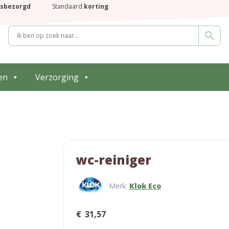
isbezorgd
Standaard
korting
en
Verzorging
wc-reiniger
Merk:
Klok Eco
€
31,57