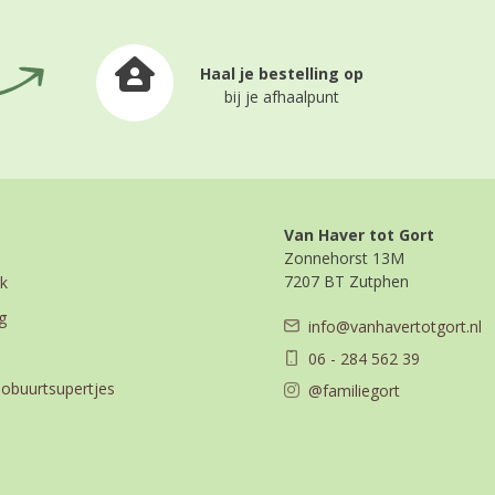
Haal je bestelling op
bij je afhaalpunt
Van Haver tot Gort
Zonnehorst 13M
7207 BT Zutphen
k
g
info@vanhavertotgort.nl
06 - 284 562 39
iobuurtsupertjes
@familiegort