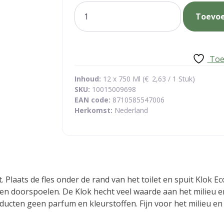
wc-
Toevo
reiniger
aantal
Toe
Inhoud:
12 x 750 Ml (
€
2,63
/ 1 Stuk)
SKU:
10015009698
EAN code:
8710585547006
Herkomst:
Nederland
kt. Plaats de fles onder de rand van het toilet en spuit Klok 
en doorspoelen. De Klok hecht veel waarde aan het milieu e
ucten geen parfum en kleurstoffen. Fijn voor het milieu en j