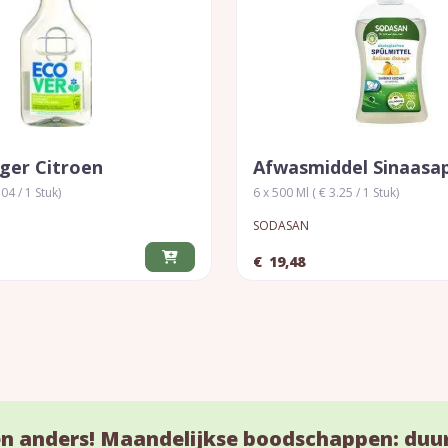
iger Citroen
Afwasmiddel Sinaasa
.04 / 1 Stuk)
6 x 500 Ml ( € 3.25 / 1 Stuk)
SODASAN
€
19,48
n anders! Maandelijkse boodschappen: duu