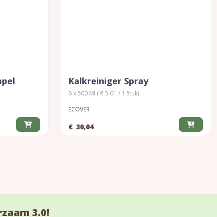
ppel
Kalkreiniger Spray
6 x 500 Ml ( € 5.01 / 1 Stuk)
ECOVER
€
30,04
rzaam 3.0!