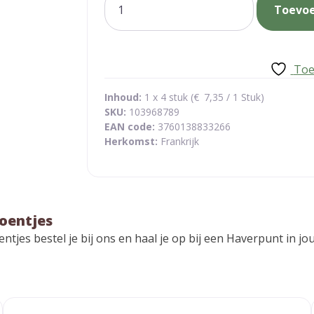
Toevo
watten
handschoentjes
aantal
Toe
Inhoud:
1 x 4 stuk (
€
7,35
/ 1 Stuk)
SKU:
103968789
EAN code:
3760138833266
Herkomst:
Frankrijk
oentjes
entjes bestel je bij ons en haal je op bij een Haverpunt in