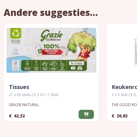
Andere suggesties…
Tissues
Keukenr
21 x 80 stuks ( € 2.02 / 1 Stuk)
3 x 3 stuk ( € 6
GRAZIE NATURAL
THE GOOD RO
€
42,32
€
20,83