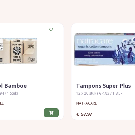
ol Bamboe
Tampons Super Plus
.94 / 1 Stuk)
12 x 20 stuk ( € 4.83 / 1 Stuk)
LL
NATRACARE
€
57,97