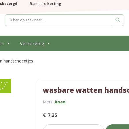
isbezorgd
Standaard
korting
en
Verzorging
n handschoentjes
wasbare watten hands
Merk:
Anae
€
7,35
wasbare