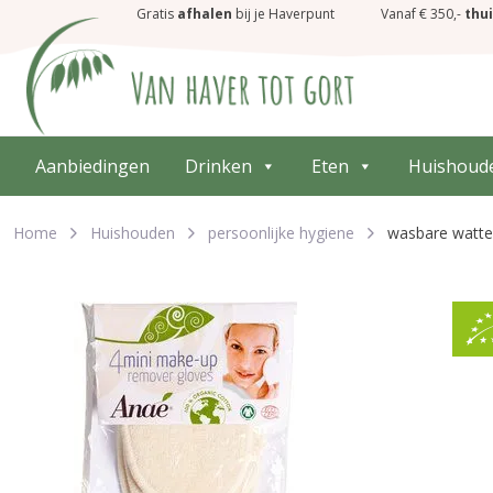
Gratis
afhalen
bij je Haverpunt
Vanaf € 350,-
thu
Aanbiedingen
Drinken
Eten
Huishoud
Home
Huishouden
persoonlijke hygiene
wasbare watte