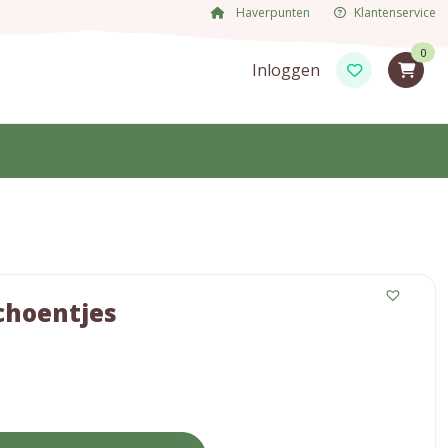
Haverpunten
Klantenservice
0
Inloggen
choentjes