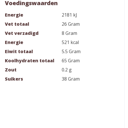
Voedingswaarden
Energie
2181 kJ
Vet totaal
26 Gram
Vet verzadigd
8 Gram
Energie
521 kcal
Eiwit totaal
5.5 Gram
Koolhydraten totaal
65 Gram
Zout
0.2 g
Suikers
38 Gram