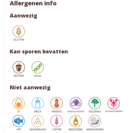
Allergenen info
Aanwezig
Kan sporen bevatten
Niet aanwezig