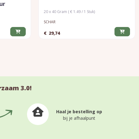
ur
20 x 40 Gram ( € 1.49 / 1 Stuk)
SCHAR
€
29,74
rzaam 3.0!
Haal je bestelling op
bij je afhaalpunt