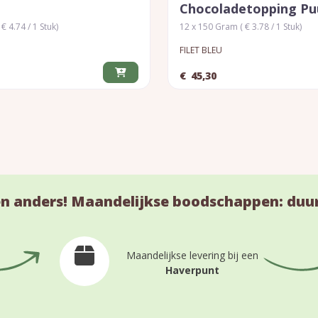
Chocoladetopping Pu
€ 4.74 / 1 Stuk)
12 x 150 Gram ( € 3.78 / 1 Stuk)
FILET BLEU
€
45,30
n anders! Maandelijkse boodschappen: duu
Maandelijkse levering bij een
Haverpunt