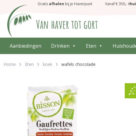
Gratis
afhalen
bij je Haverpunt
Vanaf € 350,-
thu
Aanbiedingen
Drinken
Eten
Huishoud
Home
Eten
koek
wafels chocolade