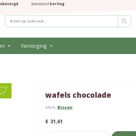
isbezorgd
Standaard
korting
en
Verzorging
wafels chocolade
Merk:
Bisson
€
31,61
wafels