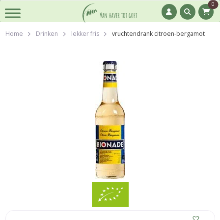
0
Home
Drinken
lekker fris
vruchtendrank citroen-bergamot