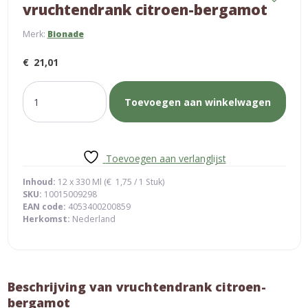
vruchtendrank citroen-bergamot
Merk:
Bionade
€
21,01
vruchtendrank
Toevoegen aan winkelwagen
citroen-
bergamot
aantal
Toevoegen aan verlanglijst
Inhoud:
12 x 330 Ml (
€
1,75
/ 1 Stuk)
SKU:
10015009298
EAN code:
4053400200859
Herkomst:
Nederland
Beschrijving van vruchtendrank citroen-
bergamot