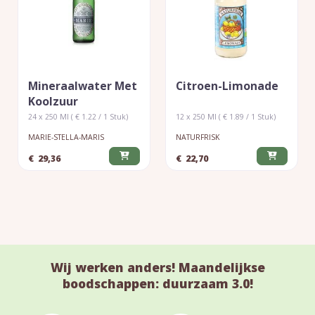
Mineraalwater Met
Citroen-Limonade
Koolzuur
24 x 250 Ml ( € 1.22 / 1 Stuk)
12 x 250 Ml ( € 1.89 / 1 Stuk)
MARIE-STELLA-MARIS
NATURFRISK
€
29,36
€
22,70
Wij werken anders! Maandelijkse
boodschappen: duurzaam 3.0!