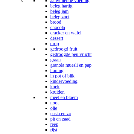
aanvullende voeding
beleg hartig
beleg jam
beleg zoet
brood
chocola
cracker en wafel
dessert
drop
gedroogd fruit
gedroogde peulvrucht
graan
granola muesli en pap
honing
in pot of blik
kindervoeding
koek
kruiden
meel en bloem
noot
olie
pasta en zo
pit en zaad
reep
rijst