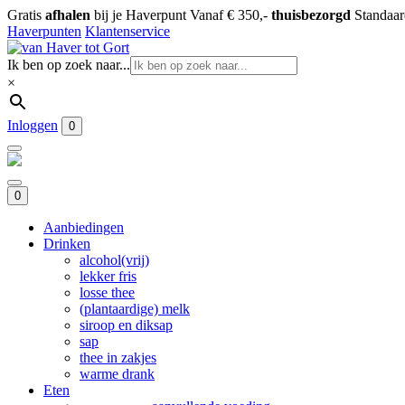
Gratis
afhalen
bij je Haverpunt
Vanaf € 350,-
thuisbezorgd
Standaa
Haverpunten
Klantenservice
Ik ben op zoek naar...
×
Inloggen
0
0
Aanbiedingen
Drinken
alcohol(vrij)
lekker fris
losse thee
(plantaardige) melk
siroop en diksap
sap
thee in zakjes
warme drank
Eten