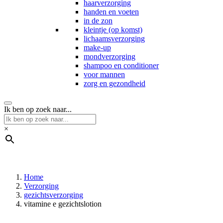
haarverzorging
handen en voeten
in de zon
kleintje (op komst)
lichaamsverzorging
make-up
mondverzorging
shampoo en conditioner
voor mannen
zorg en gezondheid
Ik ben op zoek naar...
×
Home
Verzorging
gezichtsverzorging
vitamine e gezichtslotion