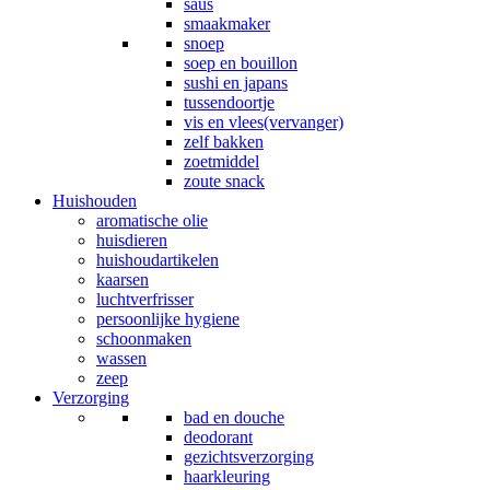
saus
smaakmaker
snoep
soep en bouillon
sushi en japans
tussendoortje
vis en vlees(vervanger)
zelf bakken
zoetmiddel
zoute snack
Huishouden
aromatische olie
huisdieren
huishoudartikelen
kaarsen
luchtverfrisser
persoonlijke hygiene
schoonmaken
wassen
zeep
Verzorging
bad en douche
deodorant
gezichtsverzorging
haarkleuring