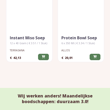
Instant Miso Soep
Protein Bowl Soep
12 x 40 Gram ( € 3.51 / 1 Stuk)
6 x 350 Ml ( € 3.34 / 1 Stuk)
TERRASANA
ALLOS
€
42,13
€
20,01
Wij werken anders! Maandelijkse
boodschappen: duurzaam 3.0!