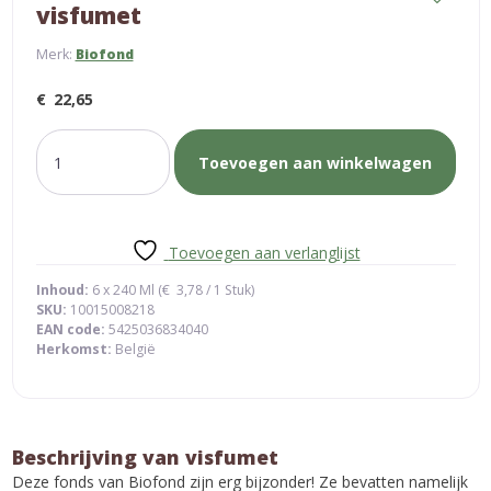
visfumet
Merk:
Biofond
€
22,65
visfumet
Toevoegen aan winkelwagen
aantal
Toevoegen aan verlanglijst
Inhoud:
6 x 240 Ml (
€
3,78
/ 1 Stuk)
SKU:
10015008218
EAN code:
5425036834040
Herkomst:
België
Beschrijving van visfumet
Deze fonds van Biofond zijn erg bijzonder! Ze bevatten namelijk