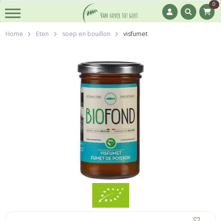
0
Home
Eten
soep en bouillon
visfumet