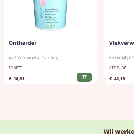
Ontharder
Vlekverwi
4 x 500 Gram ( € 4.13 / 1 Stuk)
6 x 800 Ml ( € 7
SONETT
ATTITUDE
€
16,51
€
42,19
Wij werke