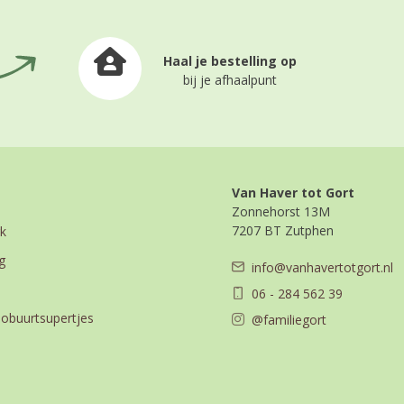
Haal je bestelling op
bij je afhaalpunt
Van Haver tot Gort
Zonnehorst 13M
7207 BT Zutphen
k
g
info@vanhavertotgort.nl
06 - 284 562 39
iobuurtsupertjes
@familiegort