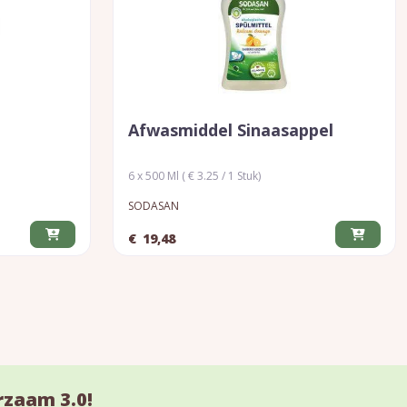
Afwasmiddel Sinaasappel
6 x 500 Ml ( € 3.25 / 1 Stuk)
SODASAN
€
19,48
rzaam 3.0!