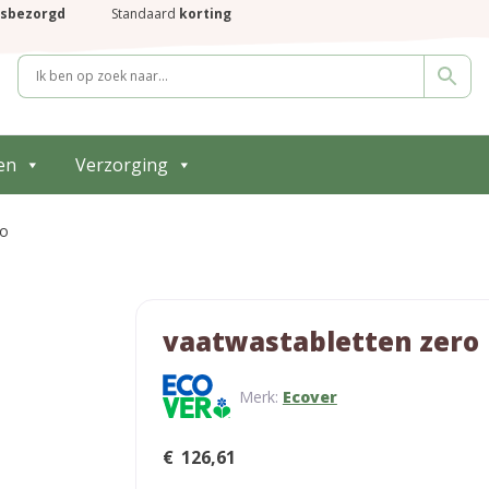
isbezorgd
Standaard
korting
en
Verzorging
ro
vaatwastabletten zero
Merk:
Ecover
€
126,61