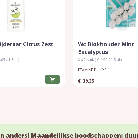
jderaar Citrus Zest
Wc Blokhouder Mint
Eucalyptus
.03 / 1 Stuk)
8 x 2 stuk ( € 4.92 / 1 Stuk)
ETAMINE DU LYS
€
39,35
n anders! Maandelijkse boodschappen: duu