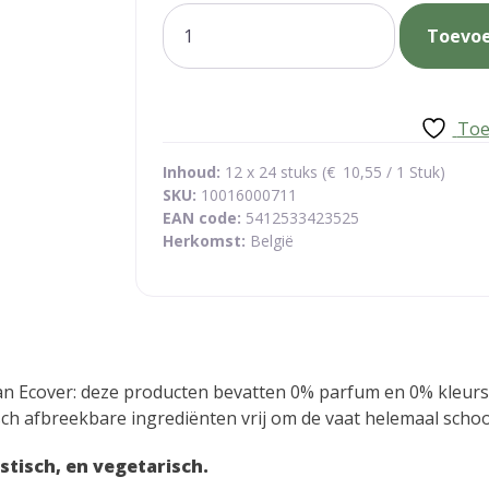
vaatwastabletten
Toevo
zero
aantal
Toe
Inhoud:
12 x 24 stuks (
€
10,55
/ 1 Stuk)
SKU:
10016000711
EAN code:
5412533423525
Herkomst:
België
van Ecover: deze producten bevatten 0% parfum en 0% kleurst
isch afbreekbare ingrediënten vrij om de vaat helemaal scho
stisch, en vegetarisch.