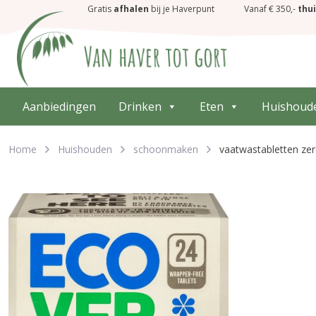
Gratis
afhalen
bij je Haverpunt
Vanaf € 350,-
thu
Aanbiedingen
Drinken
Eten
Huishoud
Home
Huishouden
schoonmaken
vaatwastabletten ze