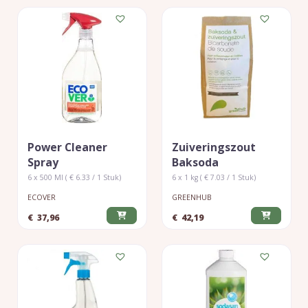
Power Cleaner
Zuiveringszout
Spray
Baksoda
6 x 500 Ml ( € 6.33 / 1 Stuk)
6 x 1 kg ( € 7.03 / 1 Stuk)
ECOVER
GREENHUB
€
37,96
€
42,19