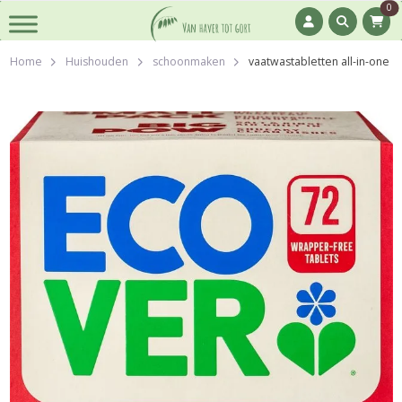
0
Home
Huishouden
schoonmaken
vaatwastabletten all-in-one