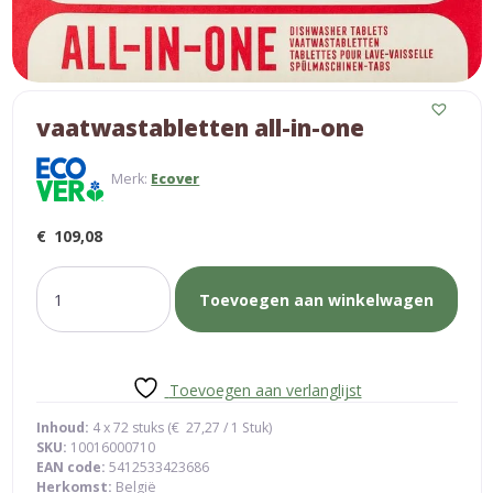
vaatwastabletten all-in-one
Merk:
Ecover
€
109,08
vaatwastabletten
Toevoegen aan winkelwagen
all-
in-
one
aantal
Toevoegen aan verlanglijst
Inhoud:
4 x 72 stuks (
€
27,27
/ 1 Stuk)
SKU:
10016000710
EAN code:
5412533423686
Herkomst:
België