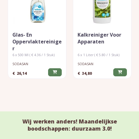
Glas- En
Kalkreiniger Voor
Oppervlaktereinige
Apparaten
R
6 x 500 Ml ( € 4.36 / 1 Stuk)
6 x 1 Liter ( € 5.80 / 1 Stuk)
SODASAN
SODASAN
€
26,14
€
34,80
Wij werken anders! Maandelijkse
boodschappen: duurzaam 3.0!