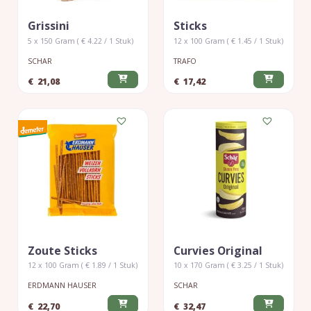
Grissini
Sticks
5 x 150 Gram ( € 4.22 / 1 Stuk)
12 x 100 Gram ( € 1.45 / 1 Stuk)
SCHAR
TRAFO
€
21,08
€
17,42
Zoute Sticks
Curvies Original
12 x 100 Gram ( € 1.89 / 1 Stuk)
10 x 170 Gram ( € 3.25 / 1 Stuk)
ERDMANN HAUSER
SCHAR
€
22,70
€
32,47