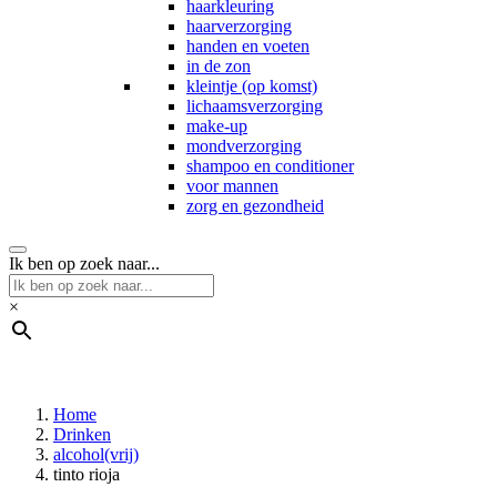
haarkleuring
haarverzorging
handen en voeten
in de zon
kleintje (op komst)
lichaamsverzorging
make-up
mondverzorging
shampoo en conditioner
voor mannen
zorg en gezondheid
Ik ben op zoek naar...
×
Home
Drinken
alcohol(vrij)
tinto rioja