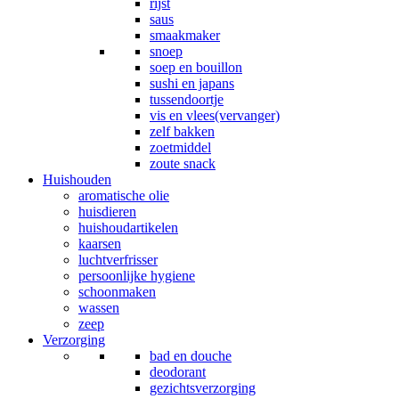
rijst
saus
smaakmaker
snoep
soep en bouillon
sushi en japans
tussendoortje
vis en vlees(vervanger)
zelf bakken
zoetmiddel
zoute snack
Huishouden
aromatische olie
huisdieren
huishoudartikelen
kaarsen
luchtverfrisser
persoonlijke hygiene
schoonmaken
wassen
zeep
Verzorging
bad en douche
deodorant
gezichtsverzorging