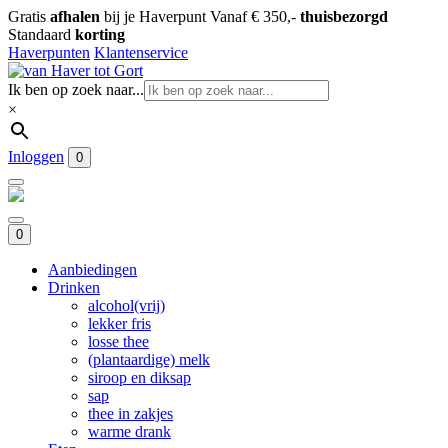
Gratis
afhalen
bij je Haverpunt
Vanaf € 350,-
thuisbezorgd
Standaard
korting
Haverpunten
Klantenservice
Ik ben op zoek naar...
×
Inloggen
0
0
Aanbiedingen
Drinken
alcohol(vrij)
lekker fris
losse thee
(plantaardige) melk
siroop en diksap
sap
thee in zakjes
warme drank