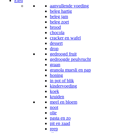
Eten
aanvullende voeding
beleg hartig
beleg jam
beleg zoet
brood
chocola
cracker en wafel
dessert
drop
gedroogd fruit
gedroogde peulvrucht
graan
granola muesli en pap
honing
in pot of blik
kindervoeding
koek
kruiden
meel en bloem
noot
olie
pasta en zo
pit en zaad
reep