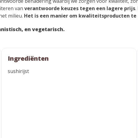
rantwoorde benadering waarbij we zorgen voor kwaliteit, z
fiteren van
verantwoorde keuzes tegen een lagere prijs
.
het milieu.
Het is een manier om kwaliteitsproducten te 
anistisch, en vegetarisch.
Ingrediënten
sushirijst