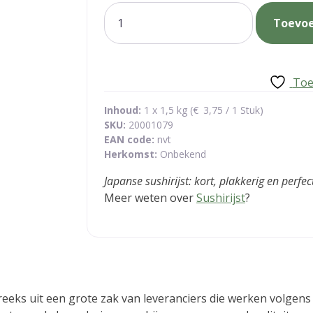
(T)Opschepper:
was:
is:
Toevo
sushirijst
€ 4,50.
€ 3,75.
aantal
Toe
Inhoud:
1 x 1,5 kg (
€
3,75
/ 1 Stuk)
SKU:
20001079
EAN code:
nvt
Herkomst:
Onbekend
Japanse sushirijst: kort, plakkerig en perfe
Meer weten over
Sushirijst
?
reeks uit een grote zak van leveranciers die werken volgens