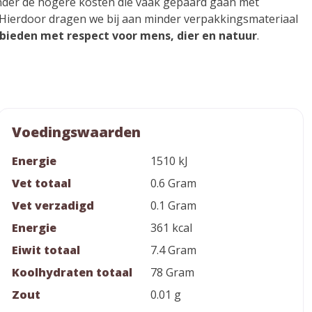
onder de hogere kosten die vaak gepaard gaan met
 Hierdoor dragen we bij aan minder verpakkingsmateriaal
bieden met respect voor mens, dier en natuur
.
Voedingswaarden
Energie
1510 kJ
Vet totaal
0.6 Gram
Vet verzadigd
0.1 Gram
Energie
361 kcal
Eiwit totaal
7.4 Gram
Koolhydraten totaal
78 Gram
Zout
0.01 g