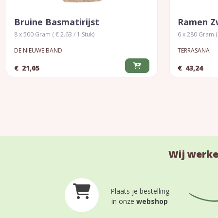
Bruine Basmatirijst
Ramen Zw
8 x 500 Gram ( € 2.63 / 1 Stuk)
6 x 280 Gram ( 
DE NIEUWE BAND
TERRASANA
€
21,05
€
43,24
Wij werke
Plaats je bestelling
in onze
webshop