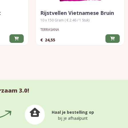
t
Rijstvellen Vietnamese Bruin
10 x 150 Gram ( € 2.46 / 1 Stuk)
TERRASANA
€
24,55
rzaam 3.0!
Haal je bestelling op
bij je afhaalpunt