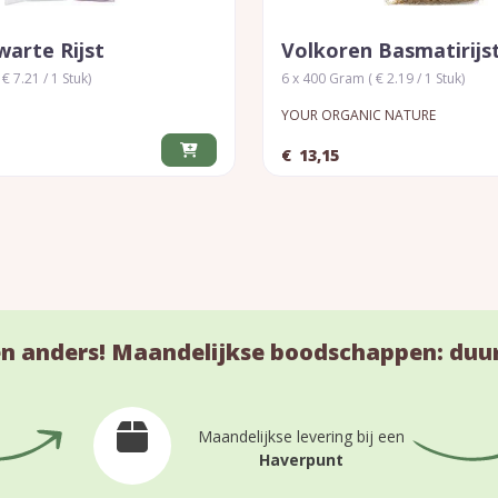
arte Rijst
Volkoren Basmatirijs
€ 7.21 / 1 Stuk)
6 x 400 Gram ( € 2.19 / 1 Stuk)
YOUR ORGANIC NATURE
€
13,15
n anders! Maandelijkse boodschappen: duu
Maandelijkse levering bij een
Haverpunt