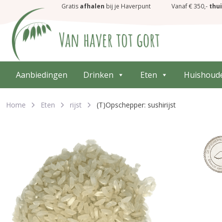
Gratis
afhalen
bij je Haverpunt
Vanaf € 350,-
thu
Aanbiedingen
Drinken
Eten
Huishoud
Home
Eten
rijst
(T)Opschepper: sushirijst