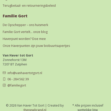
Terugbetaal- en retourneringsbeleid
Familie Gort
De Opschepper – ons huismerk
Familie Gort vertelt… onze blog
Haverpunt worden? Doe mee
Onze Haverpunten zijn jouw biobuurtsupertjes
Van Haver tot Gort
Zonnehorst 13M
7207 BT Zutphen
info@vanhavertotgort.nl
06 - 284 562 39
@familiegort
© 2026 Van Haver Tot Gort | Created by
* Alle prijzen inclusief
thenewbrand.nl
wettelijke btw