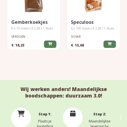
Gemberkoekjes
Speculoos
8 x 75 Gram ( € 2.28 / 1 Stuk)
6 x 100 Gram ( € 2.28 / 1 Stuk)
VERDUIJN
SCHAR
€
18,23
€
13,68
Wij werken anders! Maandelijkse
boodschappen: duurzaam 3.0!
Stap 1:
Stap 2:
Plaats je
Maandelijkse
bestelling
levering bij