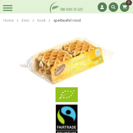
0
Home
Eten
koek
speltwafel rond