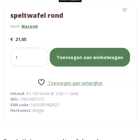
speltwafel rond
Merk:
Biscovit
€
21,05
speltwafel
Toevoegen aan winkelwagen
rond
aantal
Toevoegen aan verlanglijst
Inhoud:
8 x 150 Gram (
€
2,63
/ 1 Stuk)
SKU:
10015001570
EAN code:
5425005482623
Herkomst:
België