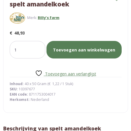
spelt amandelkoek
Merk:
Billy's Farm
€
48,93
spelt
Toevoegen aan winkelwagen
amandelkoek
aantal
Toevoegen aan verlanglijst
Inhoud:
40 x 50 Gram (
€
1,22
/ 1 Stuk)
SKU:
10397677
EAN code:
8711753004017
Herkomst:
Nederland
Beschrijving van spelt amandelkoek