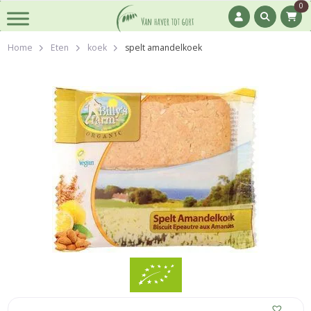
0
Home
Eten
koek
spelt amandelkoek