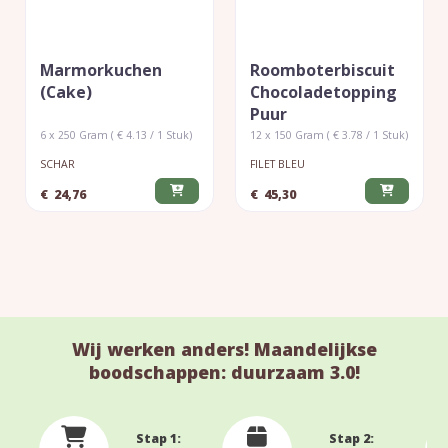
Marmorkuchen
Roomboterbiscuit
(cake)
Chocoladetopping
Puur
6 x 250 Gram ( € 4.13 / 1 Stuk)
12 x 150 Gram ( € 3.78 / 1 Stuk)
SCHAR
FILET BLEU
€
24,76
€
45,30
Wij werken anders! Maandelijkse
boodschappen: duurzaam 3.0!
Stap 1:
Stap 2: