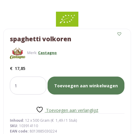
spaghetti volkoren
Merk:
Castagno
€
17,85
spaghetti
Toevoegen aan winkelwagen
volkoren
aantal
Toevoegen aan verlanglijst
Inhoud:
12 x 500 Gram (
€
1,49
/ 1 Stuk)
SKU:
103914110
EAN code:
8013885030224