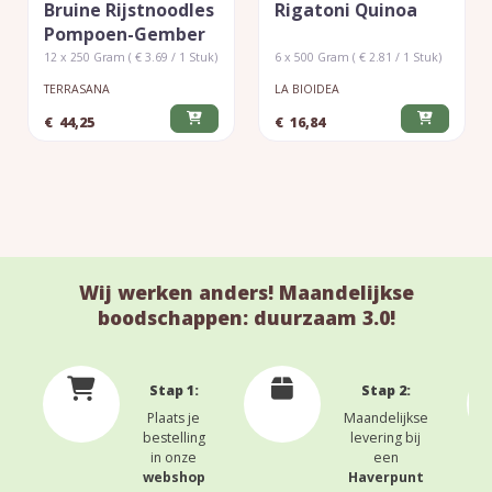
Bruine Rijstnoodles
Rigatoni Quinoa
Pompoen-Gember
12 x 250 Gram ( € 3.69 / 1 Stuk)
6 x 500 Gram ( € 2.81 / 1 Stuk)
TERRASANA
LA BIOIDEA
€
44,25
€
16,84
Wij werken anders! Maandelijkse
boodschappen: duurzaam 3.0!
Stap 1:
Stap 2:
Plaats je
Maandelijkse
bestelling
levering bij
in onze
een
webshop
Haverpunt