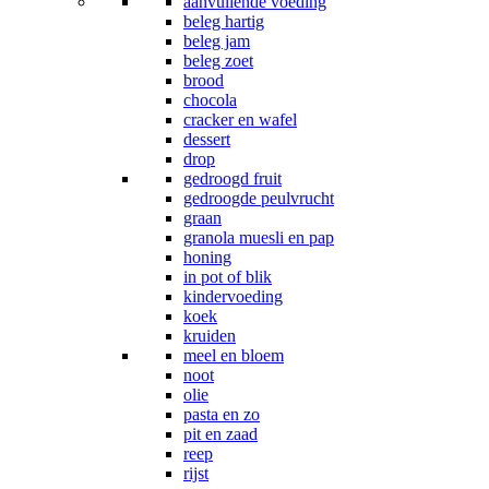
aanvullende voeding
beleg hartig
beleg jam
beleg zoet
brood
chocola
cracker en wafel
dessert
drop
gedroogd fruit
gedroogde peulvrucht
graan
granola muesli en pap
honing
in pot of blik
kindervoeding
koek
kruiden
meel en bloem
noot
olie
pasta en zo
pit en zaad
reep
rijst