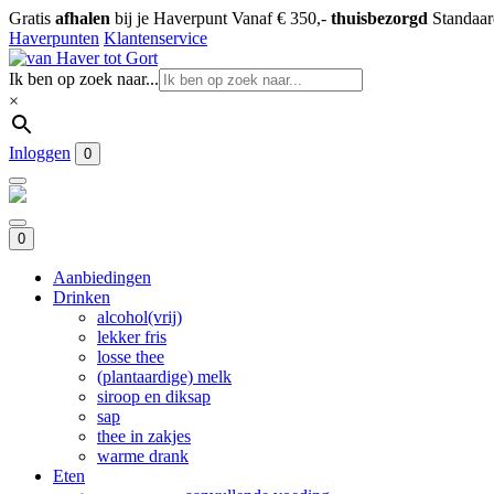
Gratis
afhalen
bij je Haverpunt
Vanaf € 350,-
thuisbezorgd
Standaa
Haverpunten
Klantenservice
Ik ben op zoek naar...
×
Inloggen
0
0
Aanbiedingen
Drinken
alcohol(vrij)
lekker fris
losse thee
(plantaardige) melk
siroop en diksap
sap
thee in zakjes
warme drank
Eten