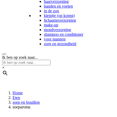
haarverzorging
handen en voeten
in de zon
kleintje (op komst)
lichaamsverzorging
make-up
mondverzorging
shampoo en conditioner
voor mannen
zorg en gezondheid
Ik ben op zoek naar...
×
Home
Eten
soep en bouillon
soeparoma