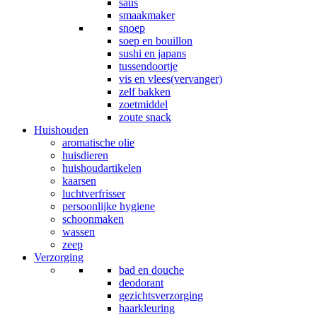
saus
smaakmaker
snoep
soep en bouillon
sushi en japans
tussendoortje
vis en vlees(vervanger)
zelf bakken
zoetmiddel
zoute snack
Huishouden
aromatische olie
huisdieren
huishoudartikelen
kaarsen
luchtverfrisser
persoonlijke hygiene
schoonmaken
wassen
zeep
Verzorging
bad en douche
deodorant
gezichtsverzorging
haarkleuring