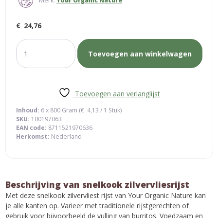
Merk:
Your Organic Nature
€
24,76
snelkook
Toevoegen aan winkelwagen
zilvervliesrijst
aantal
Toevoegen aan verlanglijst
Inhoud:
6 x 800 Gram (
€
4,13
/ 1 Stuk)
SKU:
100197063
EAN code:
8711521970636
Herkomst:
Nederland
Beschrijving van snelkook zilvervliesrijst
Met deze snelkook zilvervliest rijst van Your Organic Nature kan
je alle kanten op. Varieer met traditionele rijstgerechten of
gebruik voor bijvoorbeeld de vulling van burritos. Voedzaam en