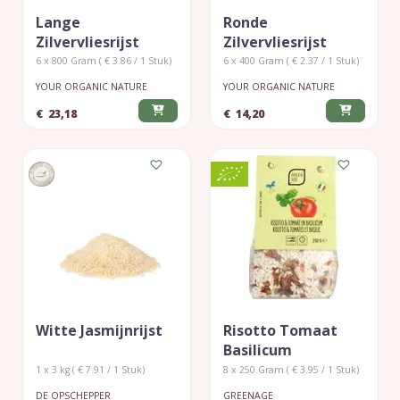
Lange
Ronde
Zilvervliesrijst
Zilvervliesrijst
6 x 800 Gram ( € 3.86 / 1 Stuk)
6 x 400 Gram ( € 2.37 / 1 Stuk)
YOUR ORGANIC NATURE
YOUR ORGANIC NATURE
€
23,18
€
14,20
Witte Jasmijnrijst
Risotto Tomaat
Basilicum
1 x 3 kg ( € 7.91 / 1 Stuk)
8 x 250 Gram ( € 3.95 / 1 Stuk)
DE OPSCHEPPER
GREENAGE