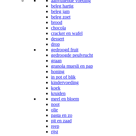
aanvullende voeding
beleg hartig
beleg jam
beleg zoet
brood
chocola
cracker en wafel
dessert
drop
gedroogd fruit
gedroogde peulvrucht
graan
granola muesli en pap
honing
in pot of blik
kindervoeding
koek
kruiden
meel en bloem
noot
olie
pasta en zo
pit en zaad
reep
rijst