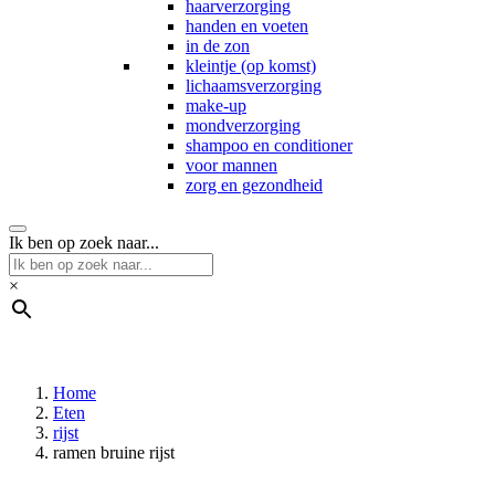
haarverzorging
handen en voeten
in de zon
kleintje (op komst)
lichaamsverzorging
make-up
mondverzorging
shampoo en conditioner
voor mannen
zorg en gezondheid
Ik ben op zoek naar...
×
Home
Eten
rijst
ramen bruine rijst