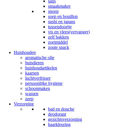
saus
smaakmaker
snoep
soep en bouillon
sushi en japans
tussendoortje
vis en vlees(vervanger)
zelf bakken
zoetmiddel
zoute snack
Huishouden
aromatische olie
huisdieren
huishoudartikelen
kaarsen
luchtverfrisser
persoonlijke hygiene
schoonmaken
wassen
zeep
Verzorging
bad en douche
deodorant
gezichtsverzorging
haarkleuring