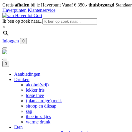
Gratis
afhalen
bij je Haverpunt
Vanaf € 350,-
thuisbezorgd
Standaa
Haverpunten
Klantenservice
Ik ben op zoek naar...
×
Inloggen
0
0
Aanbiedingen
Drinken
alcohol(vrij)
lekker fris
losse thee
(plantaardige) melk
siroop en diksap
sap
thee in zakjes
warme drank
Eten