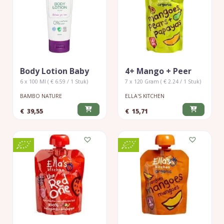
Body Lotion Baby
4+ Mango + Peer
6 x 100 Ml ( € 6.59 / 1 Stuk)
7 x 120 Gram ( € 2.24 / 1 Stuk)
BAMBO NATURE
ELLA'S KITCHEN
€
39,55
€
15,71