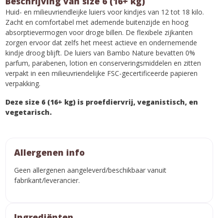
Beschrijving van size 6 (16+ kg)
Huid- en milieuvriendleijke luiers voor kindjes van 12 tot 18 kilo.
Zacht en comfortabel met ademende buitenzijde en hoog
absorptievermogen voor droge billen. De flexibele zijkanten
zorgen ervoor dat zelfs het meest actieve en ondernemende
kindje droog blijft. De luiers van Bambo Nature bevatten 0%
parfum, parabenen, lotion en conserveringsmiddelen en zitten
verpakt in een milieuvriendelijke FSC-gecertificeerde papieren
verpakking.
Deze size 6 (16+ kg) is proefdiervrij, veganistisch, en
vegetarisch.
Allergenen info
Geen allergenen aangeleverd/beschikbaar vanuit
fabrikant/leverancier.
Ingrediënten