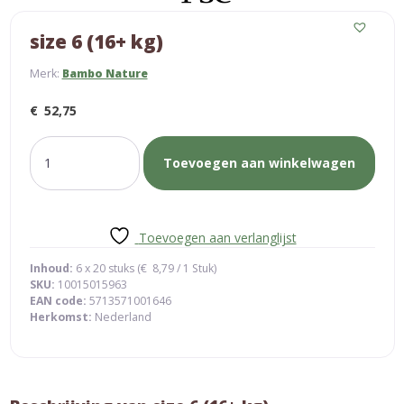
size 6 (16+ kg)
Merk:
Bambo Nature
€
52,75
size
Toevoegen aan winkelwagen
6
(16+
kg)
aantal
Toevoegen aan verlanglijst
Inhoud:
6 x 20 stuks (
€
8,79
/ 1 Stuk)
SKU:
10015015963
EAN code:
5713571001646
Herkomst:
Nederland