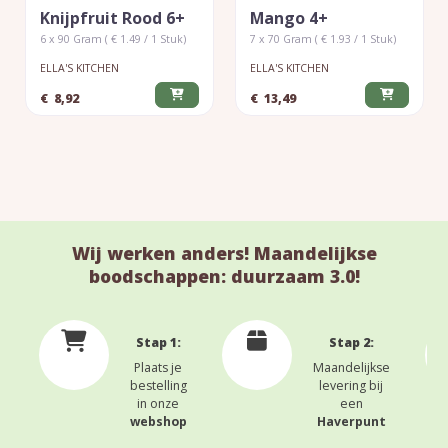
Knijpfruit Rood 6+
Mango 4+
6 x 90 Gram ( € 1.49 / 1 Stuk)
7 x 70 Gram ( € 1.93 / 1 Stuk)
ELLA'S KITCHEN
ELLA'S KITCHEN
€
8,92
€
13,49
Wij werken anders! Maandelijkse
boodschappen: duurzaam 3.0!
Stap 1:
Stap 2:
Plaats je
Maandelijkse
bestelling
levering bij
in onze
een
webshop
Haverpunt