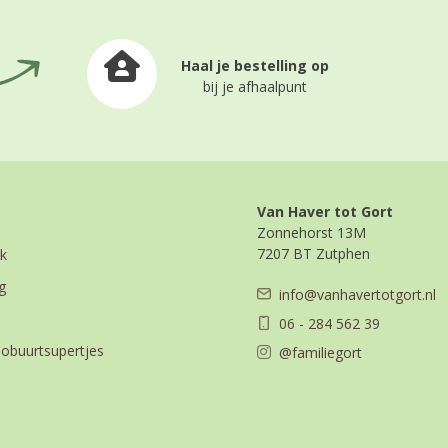
Haal je bestelling op
bij je afhaalpunt
Van Haver tot Gort
Zonnehorst 13M
7207 BT Zutphen
k
g
info@vanhavertotgort.nl
06 - 284 562 39
iobuurtsupertjes
@familiegort