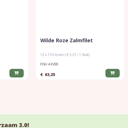
Wilde Roze Zalmfilet
12 x 170 Gram ( € 5.27 / 1 Stuk)
FISH 4 EVER
€
63,25
rzaam 3.0!