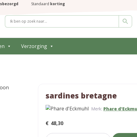
isbezorgd
Standaard
korting
en
Verzorging
sardines bretagne
Merk:
Phare d'Eckm
€
48,30
sardines