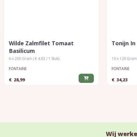
Wilde Zalmfilet Tomaat
Tonijn I
Basilicum
6 x 200 Gram ( € 4.83 / 1 Stuk)
10 x 120 Gram (
FONTAINE
FONTAINE
€
28,99
€
34,23
Wij werke