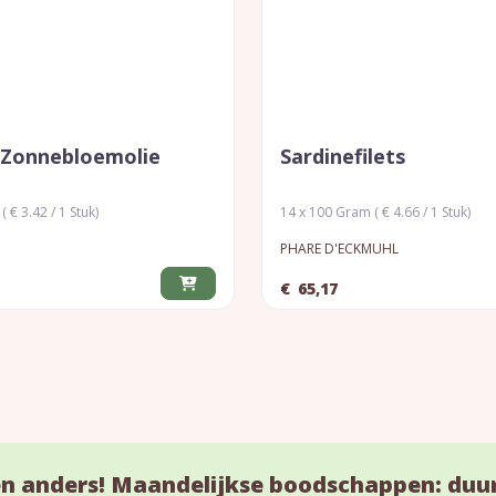
n Zonnebloemolie
Sardinefilets
 € 3.42 / 1 Stuk)
14 x 100 Gram ( € 4.66 / 1 Stuk)
PHARE D'ECKMUHL
€
65,17
n anders! Maandelijkse boodschappen: duu