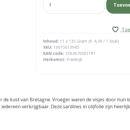
Toevo
bretagne
aantal
Toe
Inhoud:
11 x 135 Gram (
€
4,39
/ 1 Stuk)
SKU:
10015013945
EAN code:
3263670001181
Herkomst:
Frankrijk
 de kust van Bretagne. Vroeger waren de visjes door hun
edereen verkrijgbaar. Deze sardines in olijfolie zijn heerlijk