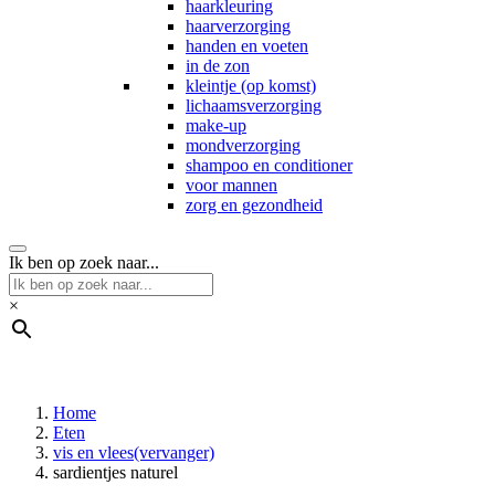
haarkleuring
haarverzorging
handen en voeten
in de zon
kleintje (op komst)
lichaamsverzorging
make-up
mondverzorging
shampoo en conditioner
voor mannen
zorg en gezondheid
Ik ben op zoek naar...
×
Home
Eten
vis en vlees(vervanger)
sardientjes naturel