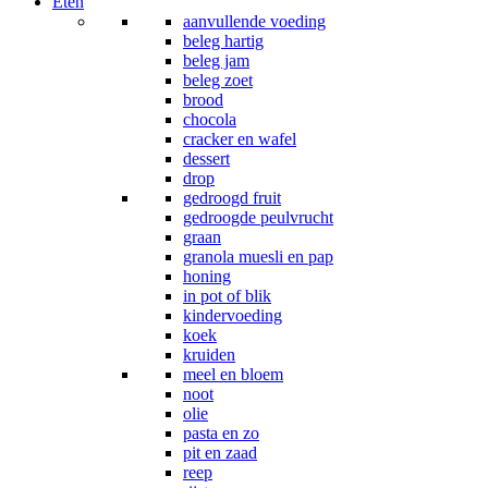
Eten
aanvullende voeding
beleg hartig
beleg jam
beleg zoet
brood
chocola
cracker en wafel
dessert
drop
gedroogd fruit
gedroogde peulvrucht
graan
granola muesli en pap
honing
in pot of blik
kindervoeding
koek
kruiden
meel en bloem
noot
olie
pasta en zo
pit en zaad
reep