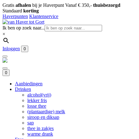
Gratis
afhalen
bij je Haverpunt
Vanaf € 350,-
thuisbezorgd
Standaard
korting
Haverpunten
Klantenservice
Ik ben op zoek naar...
×
Inloggen
0
0
Aanbiedingen
Drinken
alcohol(vrij)
lekker fris
losse thee
(plantaardige) melk
siroop en diksap
sap
thee in zakjes
warme drank