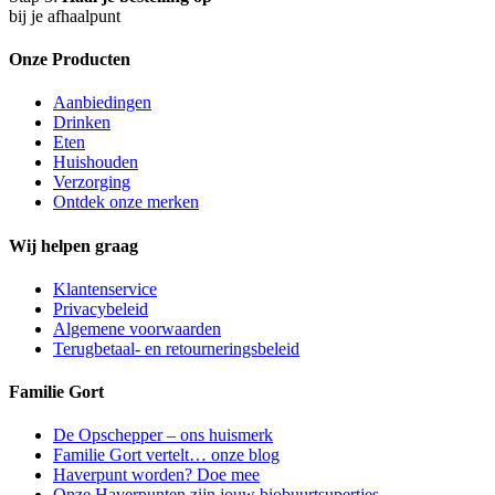
bij je afhaalpunt
Onze Producten
Aanbiedingen
Drinken
Eten
Huishouden
Verzorging
Ontdek onze merken
Wij helpen graag
Klantenservice
Privacybeleid
Algemene voorwaarden
Terugbetaal- en retourneringsbeleid
Familie Gort
De Opschepper – ons huismerk
Familie Gort vertelt… onze blog
Haverpunt worden? Doe mee
Onze Haverpunten zijn jouw biobuurtsupertjes