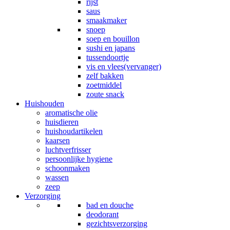
rijst
saus
smaakmaker
snoep
soep en bouillon
sushi en japans
tussendoortje
vis en vlees(vervanger)
zelf bakken
zoetmiddel
zoute snack
Huishouden
aromatische olie
huisdieren
huishoudartikelen
kaarsen
luchtverfrisser
persoonlijke hygiene
schoonmaken
wassen
zeep
Verzorging
bad en douche
deodorant
gezichtsverzorging