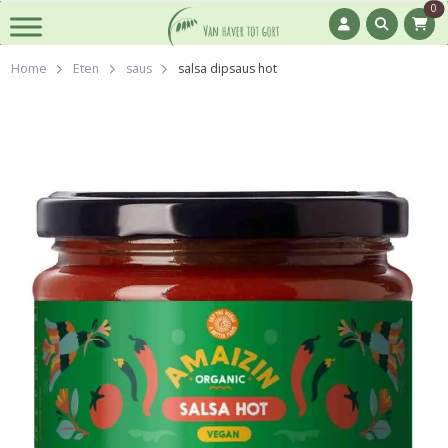
0
Home
Eten
saus
salsa dipsaus hot