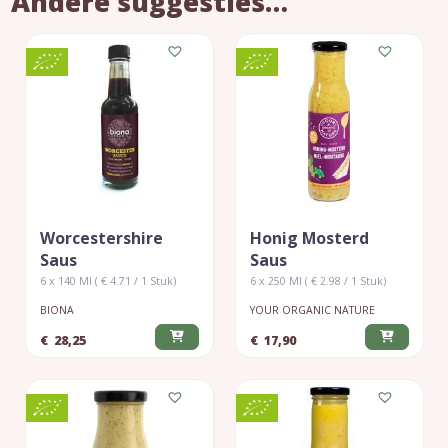
Andere suggesties…
Worcestershire
Honig Mosterd
Saus
Saus
6 x 140 Ml ( € 4.71 / 1 Stuk)
6 x 250 Ml ( € 2.98 / 1 Stuk)
BIONA
YOUR ORGANIC NATURE
€
28,25
€
17,90