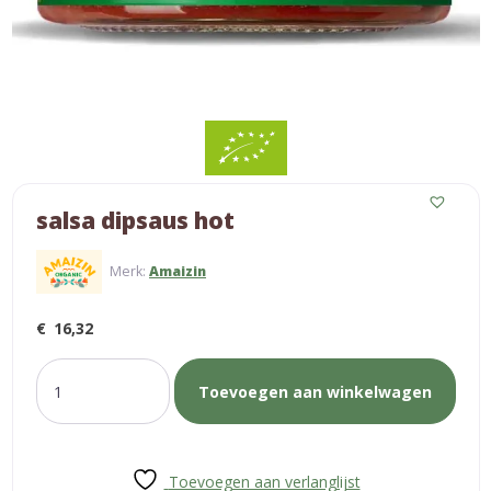
salsa dipsaus hot
Merk:
Amaizin
€
16,32
salsa
Toevoegen aan winkelwagen
dipsaus
hot
aantal
Toevoegen aan verlanglijst