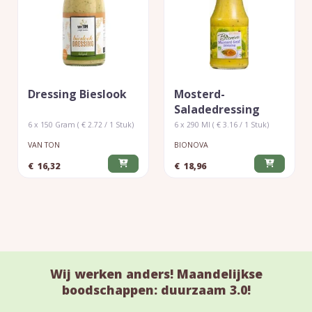
Dressing Bieslook
Mosterd-
Saladedressing
6 x 150 Gram ( € 2.72 / 1 Stuk)
6 x 290 Ml ( € 3.16 / 1 Stuk)
VAN TON
BIONOVA
€
16,32
€
18,96
Wij werken anders! Maandelijkse
boodschappen: duurzaam 3.0!