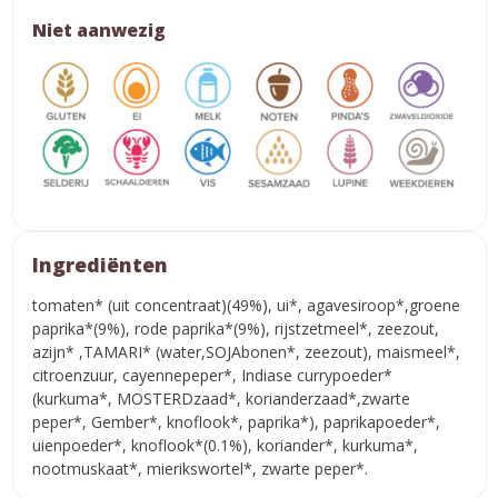
Niet aanwezig
Ingrediënten
tomaten* (uit concentraat)(49%), ui*, agavesiroop*,groene
paprika*(9%), rode paprika*(9%), rijstzetmeel*, zeezout,
azijn* ,TAMARI* (water,SOJAbonen*, zeezout), maismeel*,
citroenzuur, cayennepeper*, Indiase currypoeder*
(kurkuma*, MOSTERDzaad*, korianderzaad*,zwarte
peper*, Gember*, knoflook*, paprika*), paprikapoeder*,
uienpoeder*, knoflook*(0.1%), koriander*, kurkuma*,
nootmuskaat*, mierikswortel*, zwarte peper*.