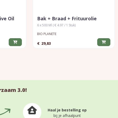
ive Oil
Bak + Braad + Frituurolie
6 x 500 Ml ( € 4.97 / 1 Stuk)
BIO PLANETE
€
29,83
rzaam 3.0!
Haal je bestelling op
bij je afhaalpunt