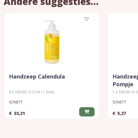
Andere suggesties…
Handzeep Calendula
Handzeep
Pompje
6 x 300 Ml ( € 5.54 / 1 Stuk)
1 x 300 Ml ( € 5
SONETT
SONETT
€
33,21
€
5,27