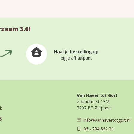
rzaam 3.0!
Haal je bestelling op
bij je afhaalpunt
Van Haver tot Gort
Zonnehorst 13M
7207 BT Zutphen
k
g
info@vanhavertotgort.nl
06 - 284 562 39