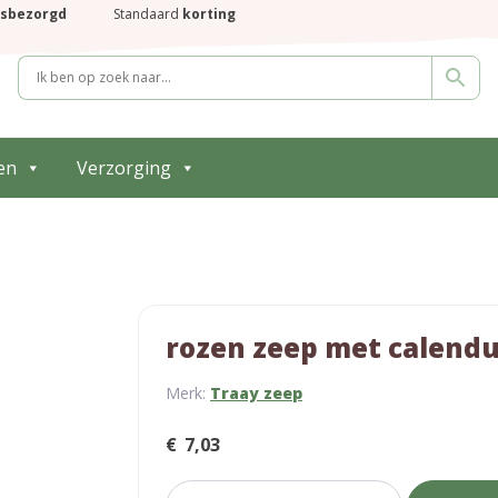
isbezorgd
Standaard
korting
en
Verzorging
rozen zeep met calendu
Merk:
Traay zeep
€
7,03
rozen