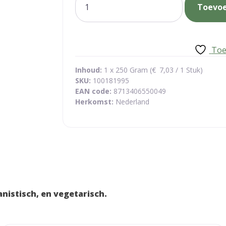
Toevo
zeep
met
calendula
aantal
Toe
Inhoud:
1 x 250 Gram (
€
7,03
/ 1 Stuk)
SKU:
100181995
EAN code:
8713406550049
Herkomst:
Nederland
a
anistisch, en vegetarisch.