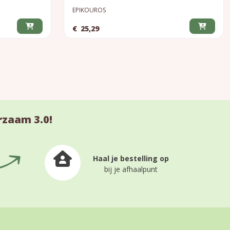
EPIKOUROS
€
25,29
rzaam 3.0!
Haal je bestelling op
bij je afhaalpunt