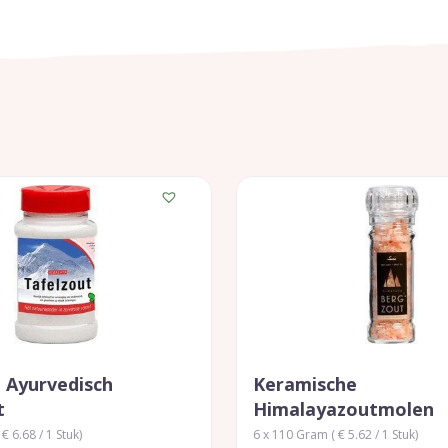
 Ayurvedisch
Keramische
t
Himalayazoutmolen
€ 6.68 / 1 Stuk)
6 x 110 Gram ( € 5.62 / 1 Stuk)