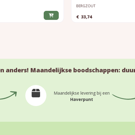
BERGZOUT
€
33,74
n anders! Maandelijkse boodschappen: duu
Maandelijkse levering bij een
Haverpunt