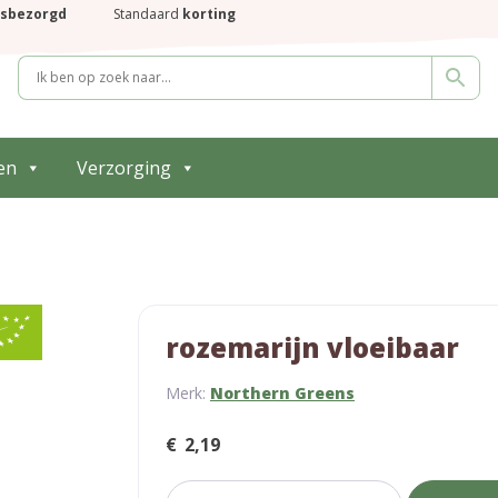
isbezorgd
Standaard
korting
en
Verzorging
rozemarijn vloeibaar
Merk:
Northern Greens
€
2,19
rozemarijn