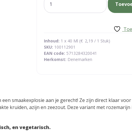
Toevo
vloeibaar
aantal
Toe
Inhoud:
1 x 40 Ml (
€
2,19
/ 1 Stuk)
SKU:
100112901
EAN code:
5713284320041
Herkomst:
Denemarken
 een smaakexplosie aan je gerecht! Ze zijn direct klaar voor 
akte kruiden, azijn en zeezout. Deze variant met rozemarijn
isch, en vegetarisch.