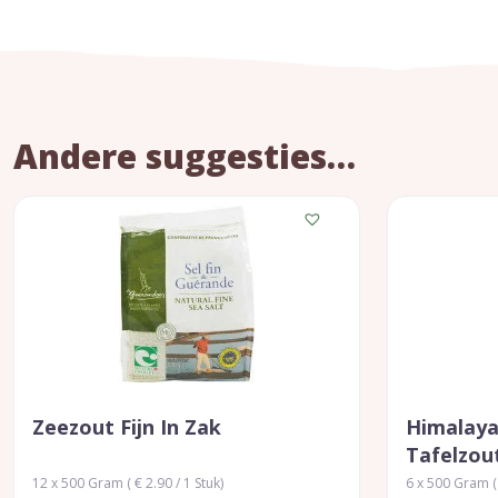
Andere suggesties…
Zeezout Fijn In Zak
Himalaya
Tafelzou
12 x 500 Gram ( € 2.90 / 1 Stuk)
6 x 500 Gram ( 