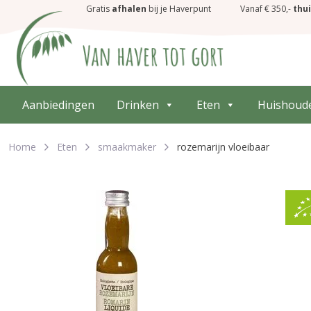
Gratis
afhalen
bij je Haverpunt
Vanaf € 350,-
thu
Aanbiedingen
Drinken
Eten
Huishoud
Home
Eten
smaakmaker
rozemarijn vloeibaar