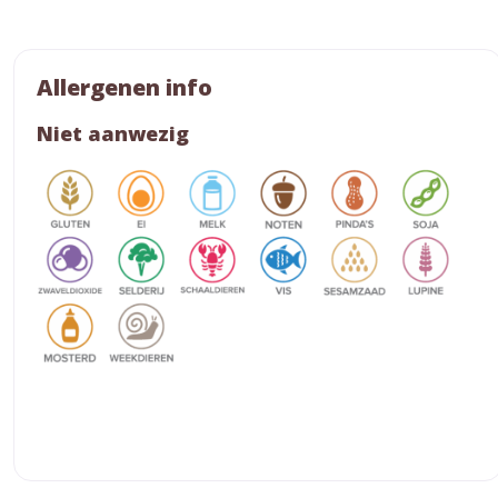
Allergenen info
Niet aanwezig